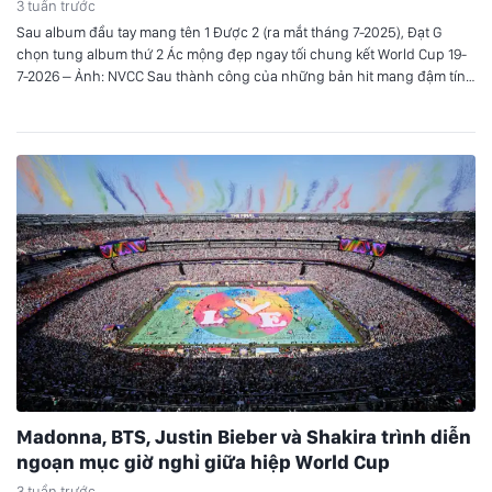
3 tuần trước
Sau album đầu tay mang tên 1 Được 2 (ra mắt tháng 7-2025), Đạt G
chọn tung album thứ 2 Ác mộng đẹp ngay tối chung kết World Cup 19-
7-2026 – Ảnh: NVCC Sau thành công của những bản hit mang đậm tính
tự sự trước đây, Đạt G trở lại đường đua âm nhạc…
Madonna, BTS, Justin Bieber và Shakira trình diễn
ngoạn mục giờ nghỉ giữa hiệp World Cup
3 tuần trước