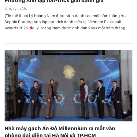
Phương Anh lập hat-trick giải danh giá
3 ngày trước
(Tin thể thao) Lý Hoàng Nam được vinh danh sau một năm thăng hoa.
Sophia Phương Anh lập hat-trick danh hiệu tại Vietnam Pickleball
Awards 2025
Lý Hoàng Nam được vinh danh sau một năm thăng
hoa Tối ngày 23/3 tại TP.HCM, gala trao giải của Vietnam Pickleball
Awards (VPA) 2025 đã chính thức diễn…
Nhà máy gạch Ấn Độ Millennium ra mắt văn
phòng đại diện tại Hà Nội và TP.HCM