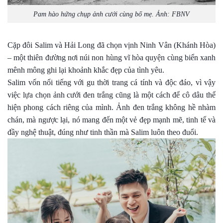
Pam hào hứng chụp ảnh cưới cùng bố mẹ. Ảnh: FBNV
Cặp đôi Salim và Hải Long đã chọn vịnh Ninh Vân (Khánh Hòa)
– một thiên đường nơi núi non hùng vĩ hòa quyện cùng biển xanh
mênh mông ghi lại khoảnh khắc đẹp của tình yêu.
Salim vốn nổi tiếng với gu thời trang cá tính và độc đáo, vì vậy
việc lựa chọn ảnh cưới đen trắng cũng là một cách để cô dâu thể
hiện phong cách riêng của mình. Ảnh đen trắng không hề nhàm
chán, mà ngược lại, nó mang đến một vẻ đẹp mạnh mẽ, tinh tế và
đầy nghệ thuật, đúng như tinh thần mà Salim luôn theo đuổi.