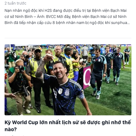
2 tuần trước
Nạn nhân ngộ độc khí H2S đang được điều trị tại Bệnh viện Bạch Mai
cơ sở Ninh Bình – Ảnh: BVCC Mới đây, Bệnh viện Bạch Mai cơ sở Ninh
Bình đã tiếp nhận cấp cứu 8 bệnh nhân nam bị ngộ độc khí sunphua
hydro (H2S) trong vụ tai nạn đặc biệt nghiêm…
Kỳ World Cup lớn nhất lịch sử sẽ được ghi nhớ thế
nào?