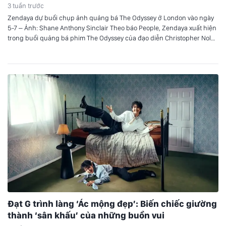
3 tuần trước
Zendaya dự buổi chụp ảnh quảng bá The Odyssey ở London vào ngày
5-7 – Ảnh: Shane Anthony Sinclair Theo báo People, Zendaya xuất hiện
trong buổi quảng bá phim The Odyssey của đạo diễn Christopher Nolan
tại London. Đôi hoa tai 3.000 năm tuổi Zendaya diện chiếc váy trắng
của Jacquemus, kết hợp với đôi…
Đạt G trình làng ‘Ác mộng đẹp’: Biến chiếc giường
thành ‘sân khấu’ của những buồn vui