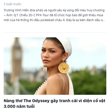
2 tuần trước
Trương Vinh Hiển (bìa phải) và người yêu kỳ vọng đổi màu huy chương
– Ảnh: Q.T. Chiều 20-7, PPA Tour đã tổ chức họp báo để giới thiệu mùa
mới của hệ thống thi đấu pickleball châu Á. Đây là sự kiện đánh dấu sự
trở lại của PPA Asia Tour. Sau 3 tuần…
Nàng thơ The Odyssey gây tranh cãi vì diện cổ vật
3.000 năm tuổi