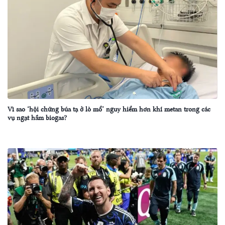
Vì sao ‘hội chứng búa tạ ở lò mổ’ nguy hiểm hơn khí metan trong các
vụ ngạt hầm biogas?