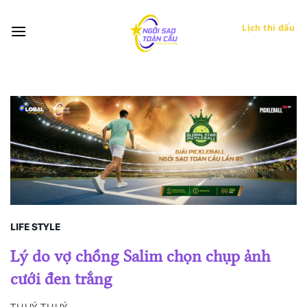
Bỏ
qua
Lịch thi đấu
nội
dung
LIFE STYLE
Lý do vợ chồng Salim chọn chụp ảnh
cưới đen trắng