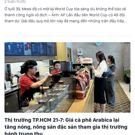
2 tuần trước
Ở tuổi 39, Messi đã có một kỳ World Cup tỏa sáng dù không thể bảo vệ
thành công ngôi vô địch – Ảnh: AP Lần đầu tiên World Cup có 48 đội
tham dự. Giải đấu quy mô lớn này đã mang đến những trận đấu hấp
dẫn trên sân cỏ, với những bất…
Thị trường TP.HCM 21-7: Giá cà phê Arabica lại
tăng nóng, nông sản đặc sản tham gia thị trường
bánh trung thu