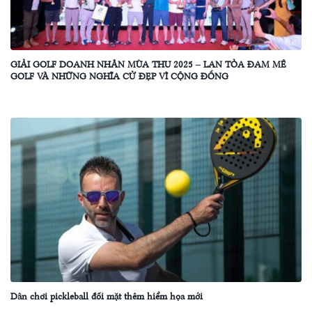
GIẢI GOLF DOANH NHÂN MÙA THU 2025 – LAN TỎA ĐAM MÊ
GOLF VÀ NHỮNG NGHĨA CỬ ĐẸP VÌ CỘNG ĐỒNG
Dân chơi pickleball đối mặt thêm hiểm họa mới