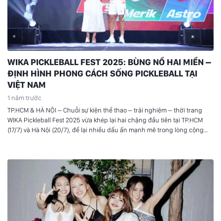
WIKA PICKLEBALL FEST 2025: BÙNG NỔ HAI MIỀN –
ĐỊNH HÌNH PHONG CÁCH SỐNG PICKLEBALL TẠI
VIỆT NAM
1 năm trước
TP.HCM & HÀ NỘI – Chuỗi sự kiện thể thao – trải nghiệm – thời trang
WIKA Pickleball Fest 2025 vừa khép lại hai chặng đầu tiên tại TP.HCM
(17/7) và Hà Nội (20/7), để lại nhiều dấu ấn mạnh mẽ trong lòng cộng
đồng người yêu thể thao. Không chỉ là một giải đấu, thần đồng
Pickleball Quang Dương và WIKA Fest đang cho thấy sự bứt phá trong
cách tổ chức, lan tỏa phong cách sống thể thao hiện đại tại Việt Nam.