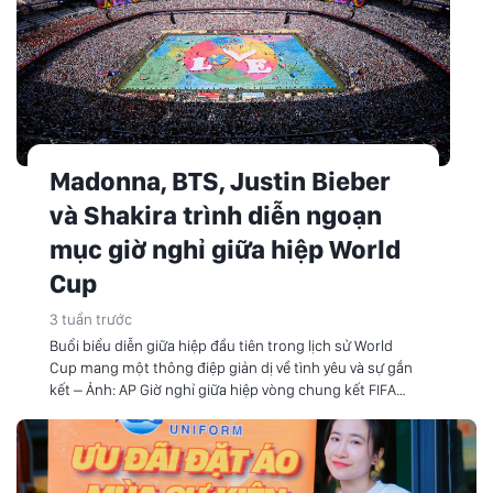
Madonna, BTS, Justin Bieber
và Shakira trình diễn ngoạn
mục giờ nghỉ giữa hiệp World
Cup
3 tuần trước
Buổi biểu diễn giữa hiệp đầu tiên trong lịch sử World
Cup mang một thông điệp giản dị về tình yêu và sự gắn
kết – Ảnh: AP Giờ nghỉ giữa hiệp vòng chung kết FIFA
World Cup diễn ra tối 19-7 (theo giờ Việt Nam) với một
setlist tổng hợp dài 11 phút đầy…