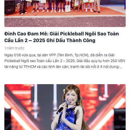
Đỉnh Cao Đam Mê: Giải Pickleball Ngôi Sao Toàn
Cầu Lần 2 – 2025 Ghi Dấu Thành Công
1 năm trước
Ngày 01/6 vừa qua, tại sân VPP (Tân Bình, Tp.HCM), đã diễn ra Giải
Pickleball Ngôi sao Toàn cầu Lần 2 – 2025. Giải đấu quy tụ hơn 250 VĐV
tài năng từ TP.HCM và các tỉnh lân cận, tranh tài sôi nổi ở 4 nội dung:
Đôi tự do 4.5, Đôi tự do 5.5, Đôi nam 5.5 và Đôi tự do 6.5.