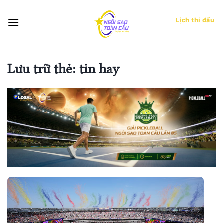
Bỏ
qua
Lịch thi đấu
nội
dung
Lưu trữ thẻ:
tin hay