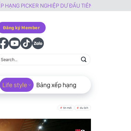
PICKER NGHIỆP DƯ ĐẦU TIÊN VÀ DUY NHẤT TẠI VIỆT
Đăng ký Member
Life style
Bảng xếp hạng
tin mới
du lịch