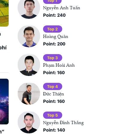
Top 1
Nguyễn Anh Tuấn
Point: 240
Top 2
a
Hoàng Quân
Point: 200
phí
Top 3
Phạm Hoài Anh
Point: 160
Top 4
Đức Thiện
Point: 160
Top 5
Nguyễn Đình Thắng
Point: 140
h”