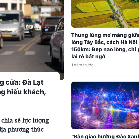
Thung lũng mơ màng giữ
lòng Tây Bắc, cách Hà Nội
150km: Đẹp nao lòng, chi 
lại rẻ bất ngờ
1 năm trước
g cửa: Đà Lạt
ng hiếu khách,
hia sẻ lực lượng
địa phương thúc
“Bản giao hưởng Đảo Xan
đó, mỗi cảnh sát