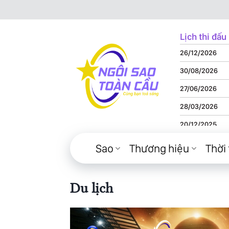
Bỏ
qua
nội
Lịch thi đấu
dung
26/12/2026
30/08/2026
27/06/2026
28/03/2026
20/12/2025
22/11/2025
Sao
Thương hiệu
Thời 
08/10/2025
13/09/2025
Du lịch
08/08/2025
19/07/2025