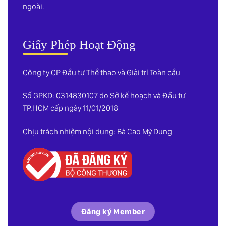
ngoài.
Giấy Phép Hoạt Động
Công ty CP Đầu tư Thể thao và Giải trí Toàn cầu
Số GPKD: 0314830107 do Sở kế hoạch và Đầu tư
TP.HCM cấp ngày 11/01/2018
Chịu trách nhiệm nội dung: Bà Cao Mỹ Dung
Đăng ký Member