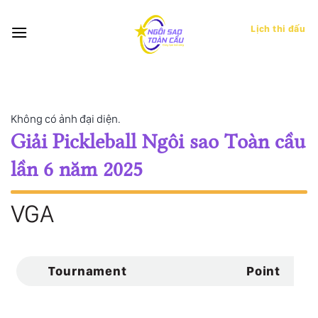
Bỏ
qua
Lịch thi đấu
nội
dung
Không có ảnh đại diện.
Giải Pickleball Ngôi sao Toàn cầu
lần 6 năm 2025
VGA
Tournament
Point