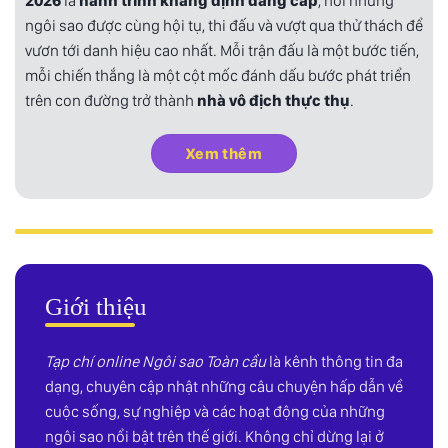
2026
là
hành trình khẳng định đẳng cấp
, nơi những
ngôi sao được cùng hội tụ, thi đấu và vượt qua thử thách để
vươn tới danh hiệu cao nhất. Mỗi trận đấu là một bước tiến,
mỗi chiến thắng là một cột mốc đánh dấu bước phát triển
trên con đường trở thành
nhà vô địch thực thụ
.
Xem thêm
Giới thiệu
Tạp chí online Ngôi sao Toàn cầu
là kênh thông tin đa
dạng, chuyên cập nhật những câu chuyện hấp dẫn về
cuộc sống, sự nghiệp và các hoạt động của những
ngôi sao nổi bật trên thế giới. Không chỉ dừng lại ở