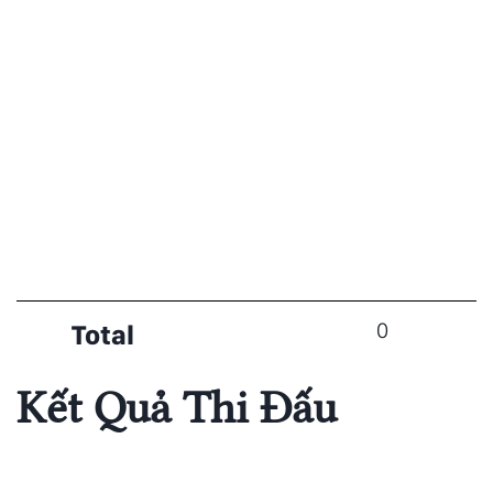
0
Total
Kết Quả Thi Đấu