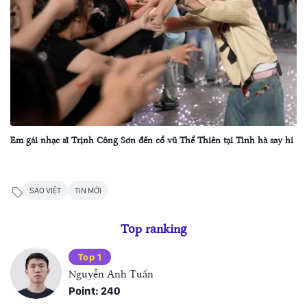
Em gái nhạc sĩ Trịnh Công Sơn đến cổ vũ Thể Thiên tại Tinh hà say hi
SAO VIỆT
TIN MỚI
Top ranking
Top 1
Nguyễn Anh Tuấn
Point: 240