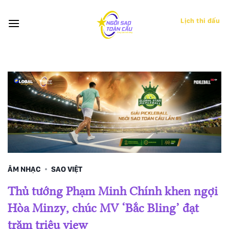
Bỏ
qua
Lịch thi đấu
nội
dung
ÂM NHẠC
SAO VIỆT
Thủ tướng Phạm Minh Chính khen ngợi
Hòa Minzy, chúc MV ‘Bắc Bling’ đạt
trăm triệu view