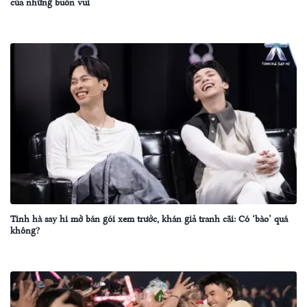
của những buồn vui
Tinh hà say hi mở bán gói xem trước, khán giả tranh cãi: Có ‘bào’ quá
không?