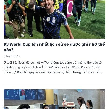
Kỳ World Cup lớn nhất lịch sử sẽ được ghi nhớ thế
nào?
3 tuần trước
Ở tuổi 39, Messi đã có một kỳ World Cup tỏa sáng dù không thể bảo vệ
thành công ngôi vô địch – Ảnh: AP Lần đầu tiên World Cup có 48 đội
tham dự. Giải đấu quy mô lớn này đã mang đến những trận đấu hấp
dẫn trên sân cỏ, với những bất…