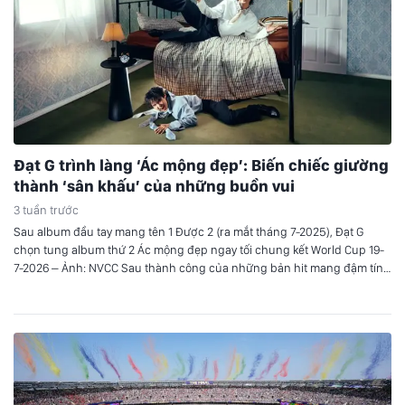
Đạt G trình làng ‘Ác mộng đẹp’: Biến chiếc giường
thành ‘sân khấu’ của những buồn vui
3 tuần trước
Sau album đầu tay mang tên 1 Được 2 (ra mắt tháng 7-2025), Đạt G
chọn tung album thứ 2 Ác mộng đẹp ngay tối chung kết World Cup 19-
7-2026 – Ảnh: NVCC Sau thành công của những bản hit mang đậm tính
tự sự trước đây, Đạt G trở lại đường đua âm nhạc…