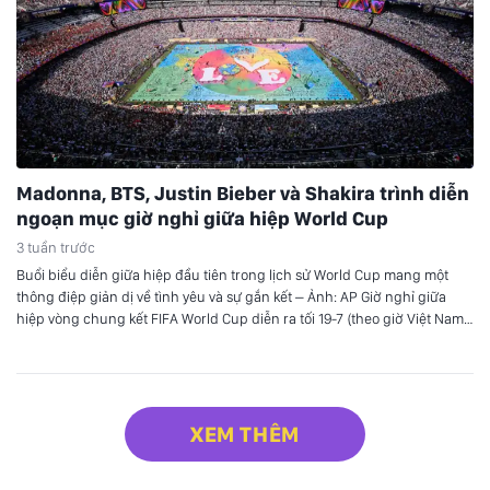
Madonna, BTS, Justin Bieber và Shakira trình diễn
ngoạn mục giờ nghỉ giữa hiệp World Cup
3 tuần trước
Buổi biểu diễn giữa hiệp đầu tiên trong lịch sử World Cup mang một
thông điệp giản dị về tình yêu và sự gắn kết – Ảnh: AP Giờ nghỉ giữa
hiệp vòng chung kết FIFA World Cup diễn ra tối 19-7 (theo giờ Việt Nam)
với một setlist tổng hợp dài 11 phút đầy…
XEM THÊM