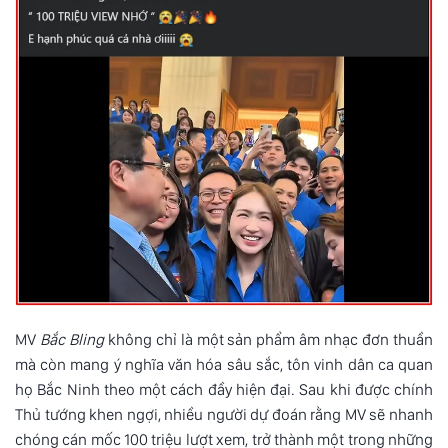
MV
Bắc Bling
không chỉ là một sản phẩm âm nhạc đơn thuần
mà còn mang ý nghĩa văn hóa sâu sắc, tôn vinh dân ca quan
họ Bắc Ninh theo một cách đầy hiện đại. Sau khi được chính
Thủ tướng khen ngợi, nhiều người dự đoán rằng MV sẽ nhanh
chóng cán mốc 100 triệu lượt xem, trở thành một trong những