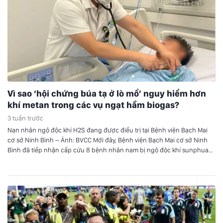
Vì sao ‘hội chứng búa tạ ở lò mổ’ nguy hiểm hơn
khí metan trong các vụ ngạt hầm biogas?
3 tuần trước
Nạn nhân ngộ độc khí H2S đang được điều trị tại Bệnh viện Bạch Mai
cơ sở Ninh Bình – Ảnh: BVCC Mới đây, Bệnh viện Bạch Mai cơ sở Ninh
Bình đã tiếp nhận cấp cứu 8 bệnh nhân nam bị ngộ độc khí sunphua
hydro (H2S) trong vụ tai nạn đặc biệt nghiêm…