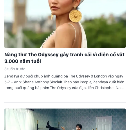
Nàng thơ The Odyssey gây tranh cãi vì diện cổ vật
3.000 năm tuổi
3 tuần trước
Zendaya dự buổi chụp ảnh quảng bá The Odyssey ở London vào ngày
5-7 – Ảnh: Shane Anthony Sinclair Theo báo People, Zendaya xuất hiện
trong buổi quảng bá phim The Odyssey của đạo diễn Christopher Nolan
tại London. Đôi hoa tai 3.000 năm tuổi Zendaya diện chiếc váy trắng
của Jacquemus, kết hợp với đôi…