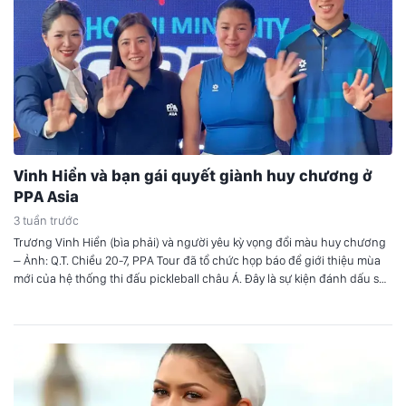
Vinh Hiển và bạn gái quyết giành huy chương ở
PPA Asia
3 tuần trước
Trương Vinh Hiển (bìa phải) và người yêu kỳ vọng đổi màu huy chương
– Ảnh: Q.T. Chiều 20-7, PPA Tour đã tổ chức họp báo để giới thiệu mùa
mới của hệ thống thi đấu pickleball châu Á. Đây là sự kiện đánh dấu sự
trở lại của PPA Asia Tour. Sau 3 tuần…