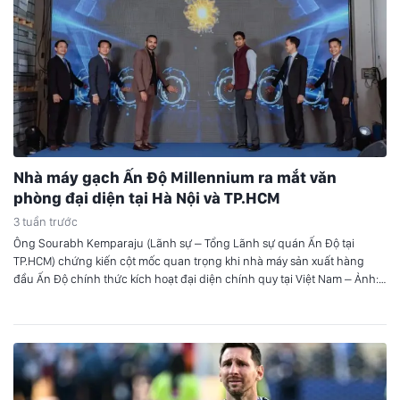
Nhà máy gạch Ấn Độ Millennium ra mắt văn
phòng đại diện tại Hà Nội và TP.HCM
3 tuần trước
Ông Sourabh Kemparaju (Lãnh sự – Tổng Lãnh sự quán Ấn Độ tại
TP.HCM) chứng kiến cột mốc quan trọng khi nhà máy sản xuất hàng
đầu Ấn Độ chính thức kích hoạt đại diện chính quy tại Việt Nam – Ảnh:
DNCC Buổi lễ có sự hiện diện của ông Sourabh Kemparaju (Lãnh sự…