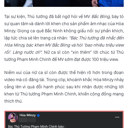
Tại sự kiện, Thủ tướng đã bất ngờ hỏi về MV
Bắc Bling
, bày tỏ
sự quan tâm và dành lời khen cho sản phẩm âm nhạc của
Hòa
Minzy
. Giọng ca quê Bắc Ninh không giấu nổi sự phấn khích,
lập tức chia sẻ lên trang cá nhân:
“Bác Thủ tướng đã nhắc đến
Hòa Minzy, bác khen MV Bắc Bling và hỏi ‘bao nhiêu triệu view
rồi’. Làng nước ơi!”.
Nữ ca sĩ còn “xin thêm” lời chúc từ Thủ
tướng Phạm Minh Chính để MV sớm đạt được 100 triệu view.
Niềm vui của nữ ca sĩ còn được thể hiện rõ hơn trong đoạn
video mà cô đăng tải. Trong clip, khoảnh khắc Hòa Minzy nhảy
cẫng lên vì quá đỗi hạnh phúc sau khi nhận được những lời
khen từ Thủ tướng Phạm Minh Chính, khiến cộng đồng mạng
thích thú.