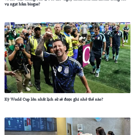
vụ ngạt hầm biogas?
Kỳ World Cup lớn nhất lịch sử sẽ được ghi nhớ thế nào?