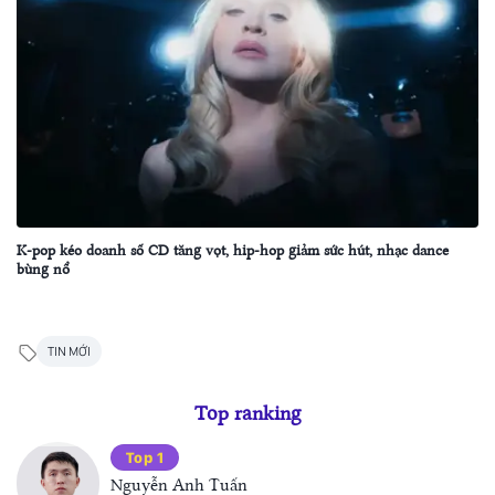
K-pop kéo doanh số CD tăng vọt, hip-hop giảm sức hút, nhạc dance
bùng nổ
TIN MỚI
Top ranking
Top 1
Nguyễn Anh Tuấn