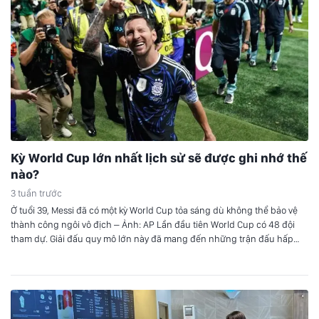
Kỳ World Cup lớn nhất lịch sử sẽ được ghi nhớ thế
nào?
3 tuần trước
Ở tuổi 39, Messi đã có một kỳ World Cup tỏa sáng dù không thể bảo vệ
thành công ngôi vô địch – Ảnh: AP Lần đầu tiên World Cup có 48 đội
tham dự. Giải đấu quy mô lớn này đã mang đến những trận đấu hấp
dẫn trên sân cỏ, với những bất…