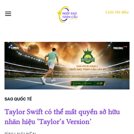
Bỏ
qua
Lịch thi đấu
nội
dung
SAO QUỐC TẾ
Taylor Swift có thể mất quyền sở hữu
nhãn hiệu ‘Taylor’s Version’