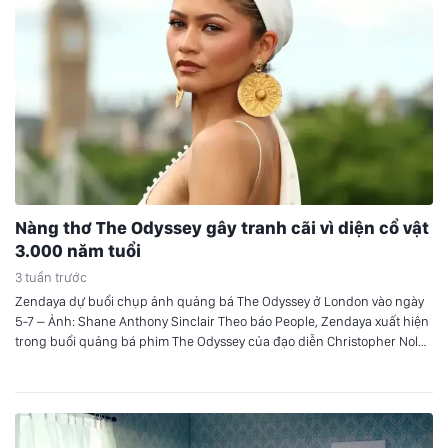
Nàng thơ The Odyssey gây tranh cãi vì diện cổ vật
3.000 năm tuổi
3 tuần trước
Zendaya dự buổi chụp ảnh quảng bá The Odyssey ở London vào ngày
5-7 – Ảnh: Shane Anthony Sinclair Theo báo People, Zendaya xuất hiện
trong buổi quảng bá phim The Odyssey của đạo diễn Christopher Nolan
tại London. Đôi hoa tai 3.000 năm tuổi Zendaya diện chiếc váy trắng
của Jacquemus, kết hợp với đôi…