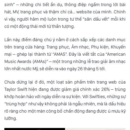
sinh” – những chi tiết ẩn dụ, thông điệp ngầm trong lời bài
hát, MV, trang phục và thậm chí cả… website của mình. Chính
vì vậy, người hâm mộ luôn trong tư thế “săn dấu vết” mỗi khi
có một động thái mới từ thần tượng.
Lần này, điểm đáng chú ý nằm ở cách sắp xếp các danh mục
trên trang cửa hàng: Trang phục, Âm nhạc, Phụ kiện, Khuyến
mại – ghép lại thành từ “AMAS”. Đây là viết tắt của “American
Music Awards (AMAs)” – một trong những lễ trao giải âm nhạc
lớn nhất nước Mỹ, sẽ diễn ra vào ngày 26 tháng 5 tới.
Chưa dừng lại ở đó, một loạt sản phẩm trên trang web của
Taylor Swift hiện đang được giảm giá chính xác 26% – trùng
khớp hoàn hảo với ngày diễn ra sự kiện. Với Swifties, những sự
“trùng hợp” như vậy không phải là ngẫu nhiên, mà là dấu hiệu
rõ ràng cho một màn công bố chấn động đang được ủ mưu kỹ
lưỡng.