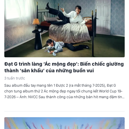
Đạt G trình làng ‘Ác mộng đẹp’: Biến chiếc giường
thành ‘sân khấu’ của những buồn vui
3 tuần trước
Sau album đầu tay mang tên 1 Được 2 (ra mắt tháng 7-2025), Đạt G
chọn tung album thứ 2 Ác mộng đẹp ngay tối chung kết World Cup 19-
7-2026 – Ảnh: NVCC Sau thành công của những bản hit mang đậm tính
tự sự trước đây, Đạt G trở lại đường đua âm nhạc…