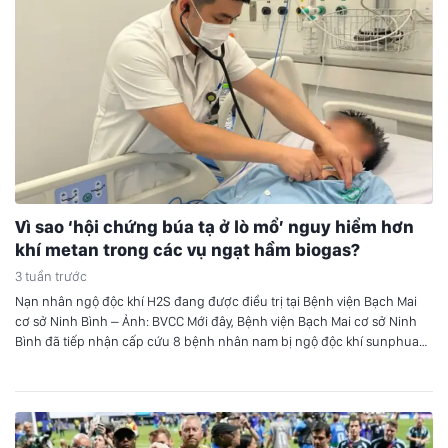
Vì sao ‘hội chứng búa tạ ở lò mổ’ nguy hiểm hơn
khí metan trong các vụ ngạt hầm biogas?
3 tuần trước
Nạn nhân ngộ độc khí H2S đang được điều trị tại Bệnh viện Bạch Mai
cơ sở Ninh Bình – Ảnh: BVCC Mới đây, Bệnh viện Bạch Mai cơ sở Ninh
Bình đã tiếp nhận cấp cứu 8 bệnh nhân nam bị ngộ độc khí sunphua
hydro (H2S) trong vụ tai nạn đặc biệt nghiêm…