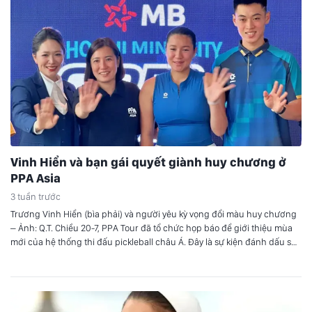
Vinh Hiển và bạn gái quyết giành huy chương ở
PPA Asia
3 tuần trước
Trương Vinh Hiển (bìa phải) và người yêu kỳ vọng đổi màu huy chương
– Ảnh: Q.T. Chiều 20-7, PPA Tour đã tổ chức họp báo để giới thiệu mùa
mới của hệ thống thi đấu pickleball châu Á. Đây là sự kiện đánh dấu sự
trở lại của PPA Asia Tour. Sau 3 tuần…