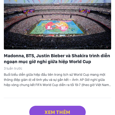
Madonna, BTS, Justin Bieber và Shakira trình diễn
ngoạn mục giờ nghỉ giữa hiệp World Cup
3 tuần trước
Buổi biểu diễn giữa hiệp đầu tiên trong lịch sử World Cup mang một
thông điệp giản dị về tình yêu và sự gắn kết – Ảnh: AP Giờ nghỉ giữa
hiệp vòng chung kết FIFA World Cup diễn ra tối 19-7 (theo giờ Việt Nam)
với một setlist tổng hợp dài 11 phút đầy…
XEM THÊM