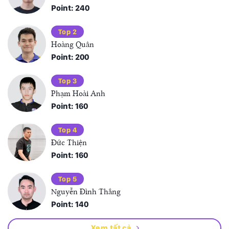
Point: 240
Top 2
Hoàng Quân
Point: 200
Top 3
Phạm Hoài Anh
Point: 160
Top 4
Đức Thiện
Point: 160
Top 5
Nguyễn Đình Thắng
Point: 140
Xem tất cả