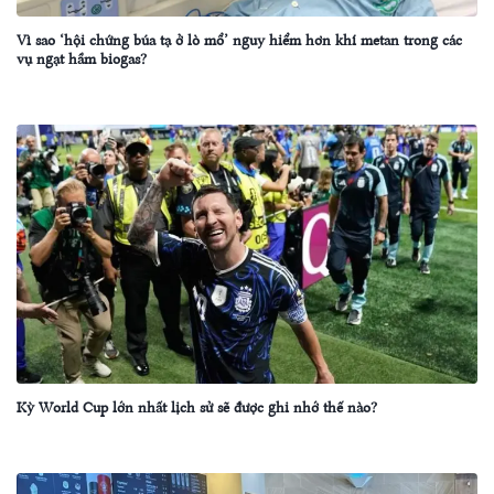
Vì sao ‘hội chứng búa tạ ở lò mổ’ nguy hiểm hơn khí metan trong các
vụ ngạt hầm biogas?
Kỳ World Cup lớn nhất lịch sử sẽ được ghi nhớ thế nào?