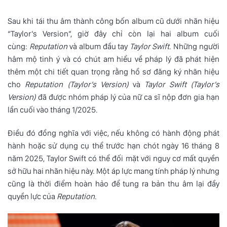
Sau khi tái thu âm thành công bốn album cũ dưới nhãn hiệu
“Taylor’s Version”, giờ đây chỉ còn lại hai album cuối
cùng:
Reputation
và album đầu tay
Taylor Swift
. Những người
hâm mộ tinh ý và có chút am hiểu về pháp lý đã phát hiện
thêm một chi tiết quan trọng rằng hồ sơ đăng ký nhãn hiệu
cho
Reputation (Taylor’s Version)
và
Taylor Swift (Taylor’s
Version)
đã được nhóm pháp lý của nữ ca sĩ nộp đơn gia hạn
lần cuối vào tháng 1/2025.
Điều đó đồng nghĩa với việc, nếu không có hành động phát
hành hoặc sử dụng cụ thể trước hạn chót ngày 16 tháng 8
năm 2025, Taylor Swift có thể đối mặt với nguy cơ mất quyền
sở hữu hai nhãn hiệu này. Một áp lực mang tính pháp lý nhưng
cũng là thời điểm hoàn hảo để tung ra bản thu âm lại đầy
quyền lực của
Reputation
.