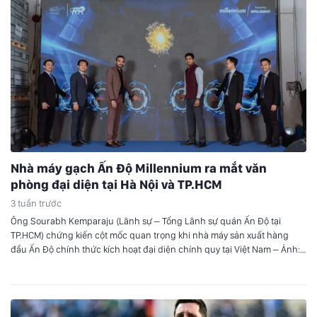
Nhà máy gạch Ấn Độ Millennium ra mắt văn
phòng đại diện tại Hà Nội và TP.HCM
3 tuần trước
Ông Sourabh Kemparaju (Lãnh sự – Tổng Lãnh sự quán Ấn Độ tại
TP.HCM) chứng kiến cột mốc quan trọng khi nhà máy sản xuất hàng
đầu Ấn Độ chính thức kích hoạt đại diện chính quy tại Việt Nam – Ảnh:
DNCC Buổi lễ có sự hiện diện của ông Sourabh Kemparaju (Lãnh sự…