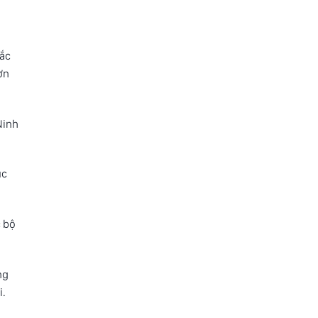
Bắc
ơn
Ninh
ục
c bộ
ng
i.