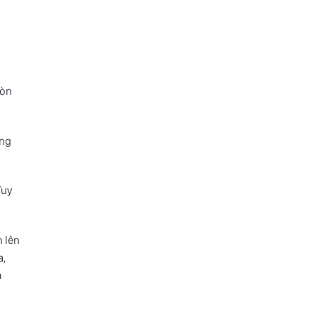
còn
ờng
Tuy
 lên
a,
m