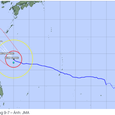
áng 9-7 – Ảnh: JMA