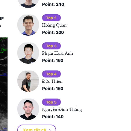
Point: 240
Top 2
MF
Hoàng Quân
o
Point: 200
Top 3
Phạm Hoài Anh
Point: 160
Top 4
Đức Thiện
Point: 160
Top 5
Nguyễn Đình Thắng
Point: 140
Xem tất cả