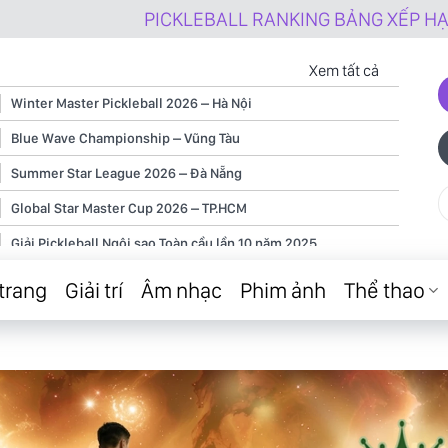
PICKLEBALL RANKING BẢNG XẾP HẠNG PICKER NG
Xem tất cả
Winter Master Pickleball 2026 – Hà Nội
Blue Wave Championship – Vũng Tàu
Summer Star League 2026 – Đà Nẵng
Global Star Master Cup 2026 – TP.HCM
Giải Pickleball Ngôi sao Toàn cầu lần 10 năm 2025
Giải Pickleball Ngôi sao Toàn cầu lần 9 năm 2025
trang
Giải trí
Âm nhạc
Phim ảnh
Thể thao
Giải Pickleball Ngôi sao Toàn cầu lần 8 năm 2025
Giải Pickleball Ngôi sao Toàn cầu lần 7 năm 2025
Giải Pickleball Ngôi sao Toàn cầu lần 6 năm 2025
Giải Pickleball Ngôi sao Toàn cầu lần 5 năm 2025