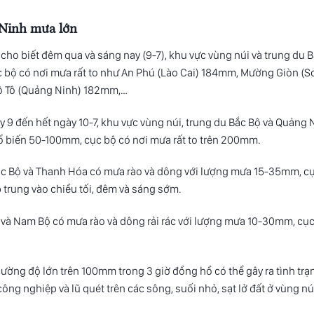
 Ninh mưa lớn
cho biết đêm qua và sáng nay (9-7), khu vực vùng núi và trung du 
c bộ có nơi mưa rất to như An Phú (Lào Cai) 184mm, Mường Giòn (S
ô Tô (Quảng Ninh) 182mm,…
 9 đến hết ngày 10-7, khu vực vùng núi, trung du Bắc Bộ và Quảng 
ổ biến 50-100mm, cục bộ có nơi mưa rất to trên 200mm.
Bắc Bộ và Thanh Hóa có mưa rào và dông với lượng mưa 15-35mm, c
 trung vào chiều tối, đêm và sáng sớm.
ộ và Nam Bộ có mưa rào và dông rải rác với lượng mưa 10-30mm, cụ
ờng độ lớn trên 100mm trong 3 giờ đồng hồ có thể gây ra tình trạ
công nghiệp và lũ quét trên các sông, suối nhỏ, sạt lở đất ở vùng nú