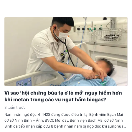
Messi phát biểu về trận đấu được chia sẻ trên mạng xã…
Vì sao ‘hội chứng búa tạ ở lò mổ’ nguy hiểm hơn
khí metan trong các vụ ngạt hầm biogas?
3 tuần trước
Nạn nhân ngộ độc khí H2S đang được điều trị tại Bệnh viện Bạch Mai
cơ sở Ninh Bình – Ảnh: BVCC Mới đây, Bệnh viện Bạch Mai cơ sở Ninh
Bình đã tiếp nhận cấp cứu 8 bệnh nhân nam bị ngộ độc khí sunphua