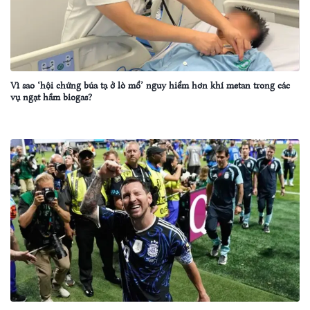
Vì sao ‘hội chứng búa tạ ở lò mổ’ nguy hiểm hơn khí metan trong các
vụ ngạt hầm biogas?