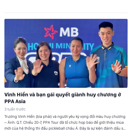
Arabica tăng mạnh còn Robusta có các kỳ…
Vinh Hiển và bạn gái quyết giành huy chương ở
PPA Asia
3 tuần trước
Trương Vinh Hiển (bìa phải) và người yêu kỳ vọng đổi màu huy chương
– Ảnh: Q.T. Chiều 20-7, PPA Tour đã tổ chức họp báo để giới thiệu mùa
mới của hệ thống thi đấu pickleball châu Á. Đây là sự kiện đánh dấu sự