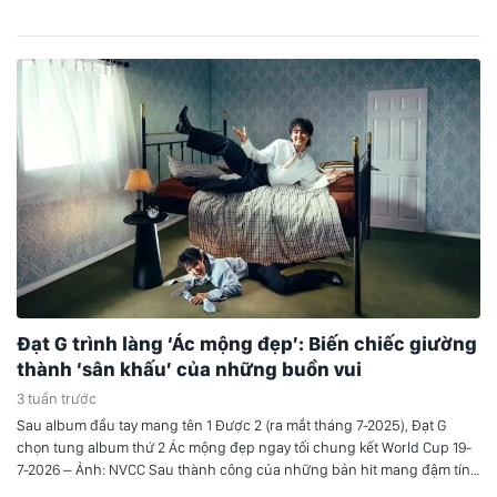
tại London. Đôi hoa tai 3.000 năm tuổi Zendaya diện chiếc váy trắng
của Jacquemus, kết hợp với đôi…
Đạt G trình làng ‘Ác mộng đẹp’: Biến chiếc giường
thành ‘sân khấu’ của những buồn vui
3 tuần trước
Sau album đầu tay mang tên 1 Được 2 (ra mắt tháng 7-2025), Đạt G
chọn tung album thứ 2 Ác mộng đẹp ngay tối chung kết World Cup 19-
7-2026 – Ảnh: NVCC Sau thành công của những bản hit mang đậm tính
tự sự trước đây, Đạt G trở lại đường đua âm nhạc…