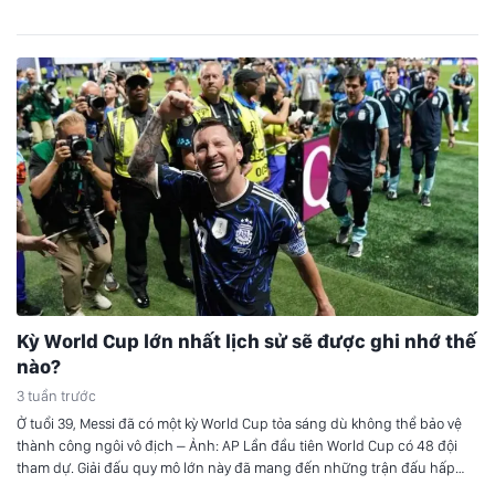
hydro (H2S) trong vụ tai nạn đặc biệt nghiêm…
Kỳ World Cup lớn nhất lịch sử sẽ được ghi nhớ thế
nào?
3 tuần trước
Ở tuổi 39, Messi đã có một kỳ World Cup tỏa sáng dù không thể bảo vệ
thành công ngôi vô địch – Ảnh: AP Lần đầu tiên World Cup có 48 đội
tham dự. Giải đấu quy mô lớn này đã mang đến những trận đấu hấp
dẫn trên sân cỏ, với những bất…