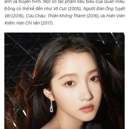
ảnh và truyền hình. Một số tác phẩm tiêu biểu của Quan Hiểu
Đồng có thể kể đến như
Vô Cực
(2005),
Người Đàn Ông Tuyệt
Vời
(2016),
Cửu Châu: Thiên Không Thành
(2016), và
Hiên Viên
Kiếm: Hán Chi Vân
(2017).