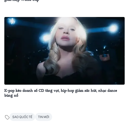
K-pop kéo doanh số CD tăng vọt, hip-hop giảm sức hút, nhạc dance
bùng nổ
SAO QUỐC TẾ
TIN MỚI