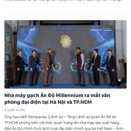
hoa Tối ngày 23/3 tại TP.HCM, gala trao giải của Vietnam Pickleball
Awards (VPA) 2025 đã chính thức diễn…
Nhà máy gạch Ấn Độ Millennium ra mắt văn
phòng đại diện tại Hà Nội và TP.HCM
3 tuần trước
Ông Sourabh Kemparaju (Lãnh sự – Tổng Lãnh sự quán Ấn Độ tại
TP.HCM) chứng kiến cột mốc quan trọng khi nhà máy sản xuất hàng
đầu Ấn Độ chính thức kích hoạt đại diện chính quy tại Việt Nam – Ảnh: