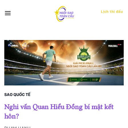
Bỏ
qua
Lịch thi đấu
nội
dung
SAO QUỐC TẾ
Nghi vấn Quan Hiểu Đồng bí mật kết
hôn?