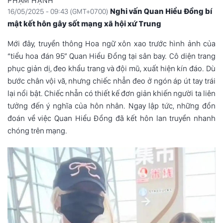
PHẠM HẠNH
Nghi vấn Quan Hiểu Đồng bí
16/05/2025 - 09:43 (GMT+0700)
mật kết hôn gây sốt mạng xã hội xứ Trung
Mới đây, truyền thông Hoa ngữ xôn xao trước hình ảnh của
“tiểu hoa đán 95”
Quan Hiểu Đồng
tại sân bay. Cô diện trang
phục giản dị, đeo khẩu trang và đội mũ, xuất hiện kín đáo. Dù
bước chân vội vã, nhưng chiếc nhẫn đeo ở ngón áp út tay trái
lại nổi bật. Chiếc nhẫn có thiết kế đơn giản khiến người ta liên
tưởng đến ý nghĩa của hôn nhân. Ngay lập tức, những đồn
đoán về việc Quan Hiểu Đồng đã kết hôn lan truyền nhanh
chóng trên mạng.