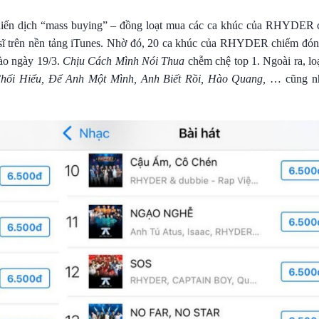
iến dịch “mass buying” – đồng loạt mua các ca khúc của RHYDER 
 sĩ trên nền tảng iTunes. Nhờ đó, 20 ca khúc của RHYDER chiếm đó
vào ngày 19/3.
Chịu Cách Mình Nói Thua
chễm chệ top 1. Ngoài ra, loạ
hối Hiểu, Để Anh Một Mình, Anh Biết Rồi, Hào Quang,
… cũng n
.