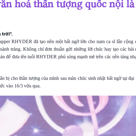
ăn hoá thần tượng quốc nội là
trời”.
apper
RHYDER
đã tạo nên một bất ngờ lớn cho nam ca sĩ lẫn cộng
oành tráng. Không chỉ đơn thuần gửi những lời chúc hay tạo các bài
bản để đưa tên tuổi RHYDER phủ sóng mạnh mẽ trên các nền tảng nh
bị cho thần tượng của mình sau màn chúc sinh nhật bất ngờ tại đại
ức vào 16/3 vừa qua.