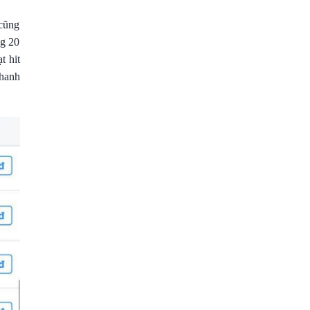
cũng
ng 20
t hit
hanh