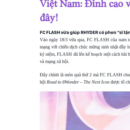
Việt Nam: Đỉnh cao v
đây!
FC FLASH vừa giúp RHYDER có phen “sĩ tận 
Vào ngày 18/3 vừa qua, FC FLASH của nam r
mạng với chiến dịch chúc mừng sinh nhật đầy h
kỷ niệm, FLASH đã lên kế hoạch một cách bài 
và mạng xã hội.
Đây chính là món quà thứ 2 mà FC FLASH chuẩn 
hội
Road to 8Wonder – The Next Icon
được tổ ch