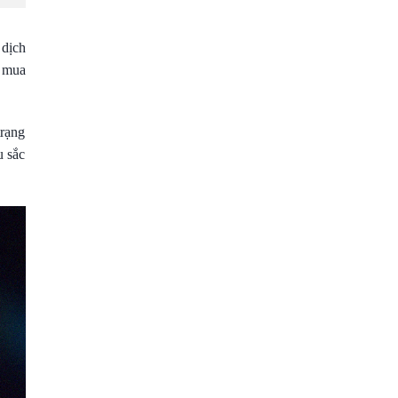
 dịch
c mua
trạng
u sắc