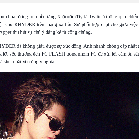
h hoạt động trên nền tảng X (trước đây là Twitter) thông qua chiến
diện cho RHYDER trên mạng xã hội. Sự phối hợp chặt chẽ giữa việ
apper thu hút sự chú ý đáng kể từ công chúng.
RHYDER đã không giấu được sự xúc động. Anh nhanh chóng cập nhật 
ững lời yêu thương đến FC FLASH trong nhóm FC để gửi lời cảm ơn sâ
 sinh nhật vô cùng ý nghĩa.