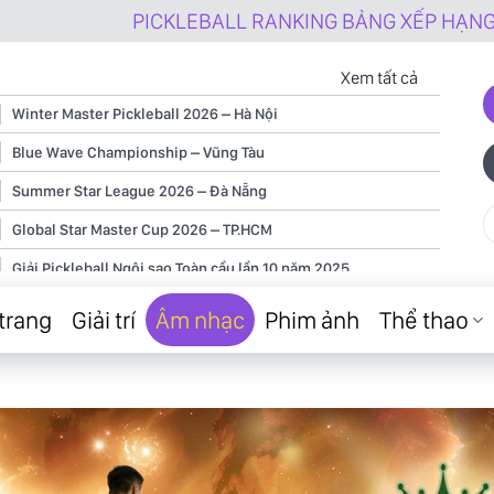
PICKLEBALL RANKING BẢNG XẾP HẠNG PICKER NGHI
Xem tất cả
Winter Master Pickleball 2026 – Hà Nội
Blue Wave Championship – Vũng Tàu
Summer Star League 2026 – Đà Nẵng
Global Star Master Cup 2026 – TP.HCM
Giải Pickleball Ngôi sao Toàn cầu lần 10 năm 2025
Giải Pickleball Ngôi sao Toàn cầu lần 9 năm 2025
trang
Giải trí
Âm nhạc
Phim ảnh
Thể thao
Giải Pickleball Ngôi sao Toàn cầu lần 8 năm 2025
Giải Pickleball Ngôi sao Toàn cầu lần 7 năm 2025
Giải Pickleball Ngôi sao Toàn cầu lần 6 năm 2025
Giải Pickleball Ngôi sao Toàn cầu lần 5 năm 2025