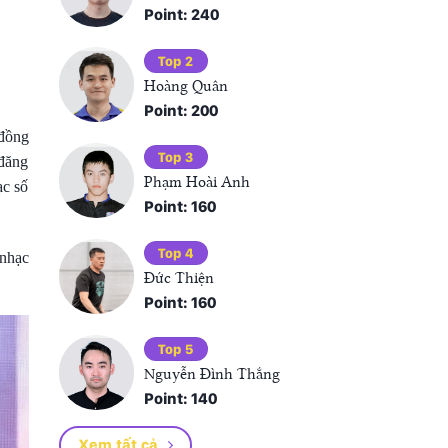
Point: 240
Top 2
Hoàng Quân
Point: 200
 đồng
Top 3
 đăng
Phạm Hoài Anh
ạc số
Point: 160
Top 4
 nhạc
Đức Thiện
Point: 160
Top 5
Nguyễn Đình Thắng
Point: 140
Xem tất cả