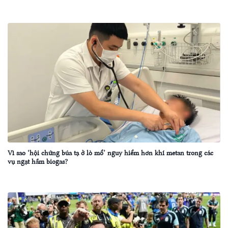
Vì sao ‘hội chứng búa tạ ở lò mổ’ nguy hiểm hơn khí metan trong các
vụ ngạt hầm biogas?