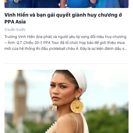
Vinh Hiển và bạn gái quyết giành huy chương ở
PPA Asia
3 tuần trước
Trương Vinh Hiển (bìa phải) và người yêu kỳ vọng đổi màu huy chương
– Ảnh: Q.T. Chiều 20-7, PPA Tour đã tổ chức họp báo để giới thiệu mùa
mới của hệ thống thi đấu pickleball châu Á. Đây là sự kiện đánh dấu sự
trở lại của PPA Asia Tour. Sau 3 tuần…