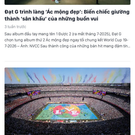
Đạt G trình làng ‘Ác mộng đẹp’: Biến chiếc giường
thành ‘sân khấu’ của những buồn vui
3 tuần trước
Sau album đầu tay mang tên 1 Được 2 (ra mắt tháng 7-2025), Đạt G
chọn tung album thứ 2 Ác mộng đẹp ngay tối chung kết World Cup 19-
7-2026 – Ảnh: NVCC Sau thành công của những bản hit mang đậm tính
tự sự trước đây, Đạt G trở lại đường đua âm nhạc…