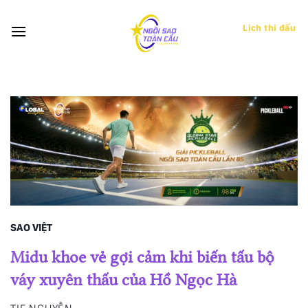
Bỏ
qua
Lịch thi đấu
nội
dung
SAO VIỆT
Midu khoe vẻ gợi cảm khi biến tấu bộ
váy xuyên thấu của Hồ Ngọc Hà