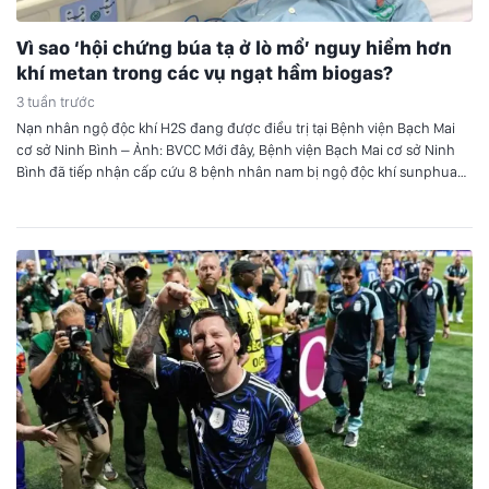
Vì sao ‘hội chứng búa tạ ở lò mổ’ nguy hiểm hơn
khí metan trong các vụ ngạt hầm biogas?
3 tuần trước
Nạn nhân ngộ độc khí H2S đang được điều trị tại Bệnh viện Bạch Mai
cơ sở Ninh Bình – Ảnh: BVCC Mới đây, Bệnh viện Bạch Mai cơ sở Ninh
Bình đã tiếp nhận cấp cứu 8 bệnh nhân nam bị ngộ độc khí sunphua
hydro (H2S) trong vụ tai nạn đặc biệt nghiêm…