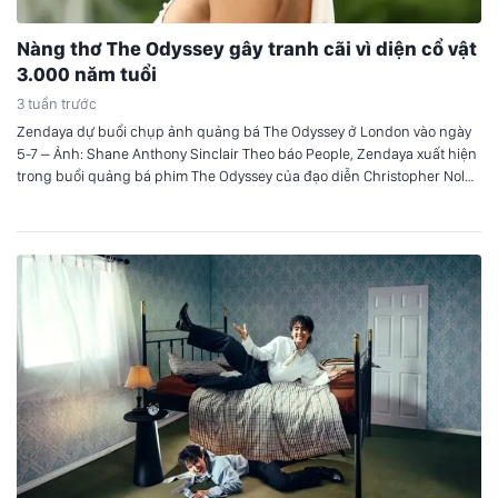
Nàng thơ The Odyssey gây tranh cãi vì diện cổ vật
3.000 năm tuổi
3 tuần trước
Zendaya dự buổi chụp ảnh quảng bá The Odyssey ở London vào ngày
5-7 – Ảnh: Shane Anthony Sinclair Theo báo People, Zendaya xuất hiện
trong buổi quảng bá phim The Odyssey của đạo diễn Christopher Nolan
tại London. Đôi hoa tai 3.000 năm tuổi Zendaya diện chiếc váy trắng
của Jacquemus, kết hợp với đôi…