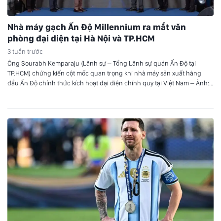
Nhà máy gạch Ấn Độ Millennium ra mắt văn
phòng đại diện tại Hà Nội và TP.HCM
3 tuần trước
Ông Sourabh Kemparaju (Lãnh sự – Tổng Lãnh sự quán Ấn Độ tại
TP.HCM) chứng kiến cột mốc quan trọng khi nhà máy sản xuất hàng
đầu Ấn Độ chính thức kích hoạt đại diện chính quy tại Việt Nam – Ảnh:
DNCC Buổi lễ có sự hiện diện của ông Sourabh Kemparaju (Lãnh sự…