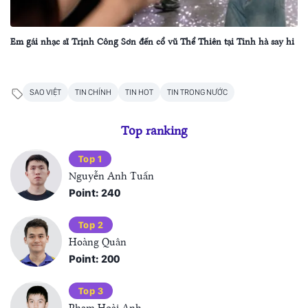
Em gái nhạc sĩ Trịnh Công Sơn đến cổ vũ Thể Thiên tại Tinh hà say hi
SAO VIỆT
TIN CHÍNH
TIN HOT
TIN TRONG NƯỚC
Top ranking
Top 1
Nguyễn Anh Tuấn
Point: 240
Top 2
Hoàng Quân
Point: 200
Top 3
Phạm Hoài Anh