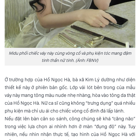
Midu phối chiếc váy này cùng vòng cổ và phụ kiện tóc mang đậm
tinh thần nữ tính. (Ảnh: FBNV)
Ở trường hợp của Hồ Ngọc Hà, bà xã Kim Lý dường như diện
thiết kế này ở phiên bản gốc. Lớp vải lót bên trong của mẫu
váy này mang tông màu nude nhẹ nhàng, hòa vào tông da thật
của Hồ Ngọc Hà. Nữ ca sĩ cũng không “trưng dụng” quá nhiều
phụ kiện mà chỉ ưu ái cho chiếc vòng cổ đính đá lấp lánh.
Nếu đặt lên bàn cân so sánh, công chúng sẽ khá “căng não”
trong việc lựa chọn ai nhỉnh hơn ở màn “đụng độ” này. Tuy
nhiên, nếu nhìn nhận thực tế, tạo hình của Hồ Ngọc Hà với