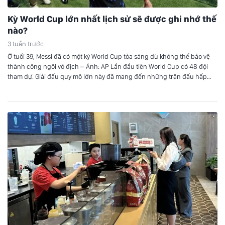
Kỳ World Cup lớn nhất lịch sử sẽ được ghi nhớ thế
nào?
3 tuần trước
Ở tuổi 39, Messi đã có một kỳ World Cup tỏa sáng dù không thể bảo vệ
thành công ngôi vô địch – Ảnh: AP Lần đầu tiên World Cup có 48 đội
tham dự. Giải đấu quy mô lớn này đã mang đến những trận đấu hấp
dẫn trên sân cỏ, với những bất…