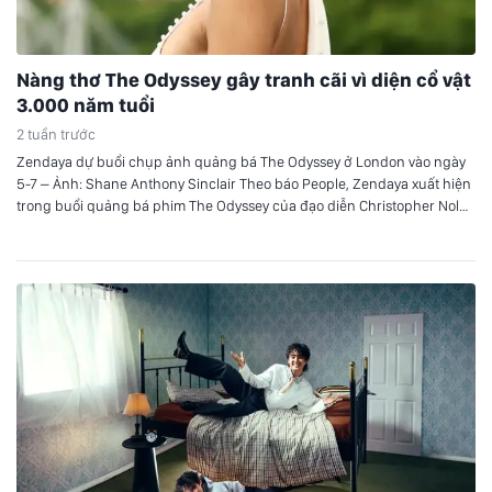
Nàng thơ The Odyssey gây tranh cãi vì diện cổ vật
3.000 năm tuổi
2 tuần trước
Zendaya dự buổi chụp ảnh quảng bá The Odyssey ở London vào ngày
5-7 – Ảnh: Shane Anthony Sinclair Theo báo People, Zendaya xuất hiện
trong buổi quảng bá phim The Odyssey của đạo diễn Christopher Nolan
tại London. Đôi hoa tai 3.000 năm tuổi Zendaya diện chiếc váy trắng
của Jacquemus, kết hợp với đôi…