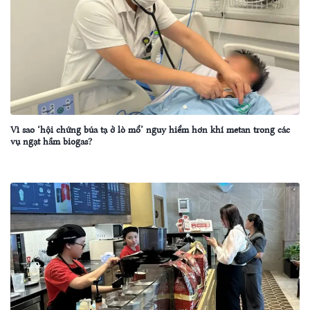
Vì sao ‘hội chứng búa tạ ở lò mổ’ nguy hiểm hơn khí metan trong các
vụ ngạt hầm biogas?