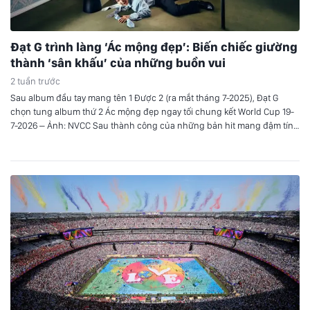
Đạt G trình làng ‘Ác mộng đẹp’: Biến chiếc giường
thành ‘sân khấu’ của những buồn vui
2 tuần trước
Sau album đầu tay mang tên 1 Được 2 (ra mắt tháng 7-2025), Đạt G
chọn tung album thứ 2 Ác mộng đẹp ngay tối chung kết World Cup 19-
7-2026 – Ảnh: NVCC Sau thành công của những bản hit mang đậm tính
tự sự trước đây, Đạt G trở lại đường đua âm nhạc…