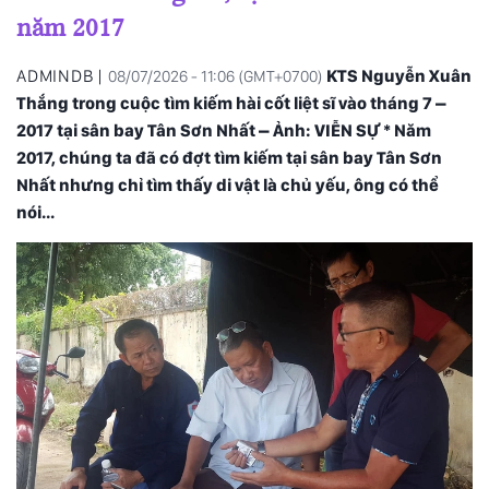
năm 2017
ADMINDB |
KTS Nguyễn Xuân
08/07/2026 - 11:06 (GMT+0700)
Thắng trong cuộc tìm kiếm hài cốt liệt sĩ vào tháng 7 –
2017 tại sân bay Tân Sơn Nhất – Ảnh: VIỄN SỰ * Năm
2017, chúng ta đã có đợt tìm kiếm tại sân bay Tân Sơn
Nhất nhưng chỉ tìm thấy di vật là chủ yếu, ông có thể
nói...