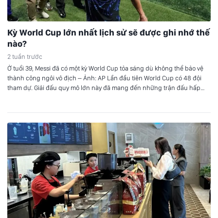
Kỳ World Cup lớn nhất lịch sử sẽ được ghi nhớ thế
nào?
2 tuần trước
Ở tuổi 39, Messi đã có một kỳ World Cup tỏa sáng dù không thể bảo vệ
thành công ngôi vô địch – Ảnh: AP Lần đầu tiên World Cup có 48 đội
tham dự. Giải đấu quy mô lớn này đã mang đến những trận đấu hấp
dẫn trên sân cỏ, với những bất…