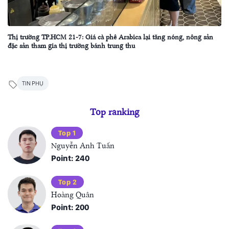
Thị trường TP.HCM 21-7: Giá cà phê Arabica lại tăng nóng, nông sản
đặc sản tham gia thị trường bánh trung thu
TIN PHỤ
Top ranking
Top 1
Nguyễn Anh Tuấn
Point: 240
Top 2
Hoàng Quân
Point: 200