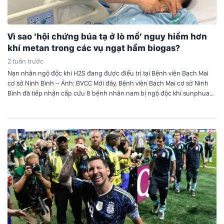
Vì sao ‘hội chứng búa tạ ở lò mổ’ nguy hiểm hơn
khí metan trong các vụ ngạt hầm biogas?
2 tuần trước
Nạn nhân ngộ độc khí H2S đang được điều trị tại Bệnh viện Bạch Mai
cơ sở Ninh Bình – Ảnh: BVCC Mới đây, Bệnh viện Bạch Mai cơ sở Ninh
Bình đã tiếp nhận cấp cứu 8 bệnh nhân nam bị ngộ độc khí sunphua
hydro (H2S) trong vụ tai nạn đặc biệt nghiêm…