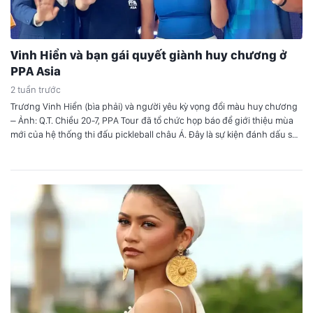
Vinh Hiển và bạn gái quyết giành huy chương ở
PPA Asia
2 tuần trước
Trương Vinh Hiển (bìa phải) và người yêu kỳ vọng đổi màu huy chương
– Ảnh: Q.T. Chiều 20-7, PPA Tour đã tổ chức họp báo để giới thiệu mùa
mới của hệ thống thi đấu pickleball châu Á. Đây là sự kiện đánh dấu sự
trở lại của PPA Asia Tour. Sau 3 tuần…