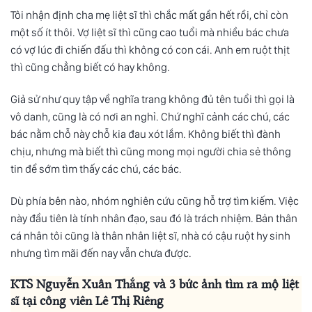
Tôi nhận định cha mẹ liệt sĩ thì chắc mất gần hết rồi, chỉ còn
một số ít thôi. Vợ liệt sĩ thì cũng cao tuổi mà nhiều bác chưa
có vợ lúc đi chiến đấu thì không có con cái. Anh em ruột thịt
thì cũng chẳng biết có hay không.
Giả sử như quy tập về nghĩa trang không đủ tên tuổi thì gọi là
vô danh, cũng là có nơi an nghỉ. Chứ nghĩ cảnh các chú, các
bác nằm chỗ này chỗ kia đau xót lắm. Không biết thì đành
chịu, nhưng mà biết thì cũng mong mọi người chia sẻ thông
tin để sớm tìm thấy các chú, các bác.
Dù phía bên nào, nhóm nghiên cứu cũng hỗ trợ tìm kiếm. Việc
này đầu tiên là tính nhân đạo, sau đó là trách nhiệm. Bản thân
cá nhân tôi cũng là thân nhân liệt sĩ, nhà có cậu ruột hy sinh
nhưng tìm mãi đến nay vẫn chưa được.
KTS Nguyễn Xuân Thắng và 3 bức ảnh tìm ra mộ liệt
sĩ tại công viên Lê Thị Riêng