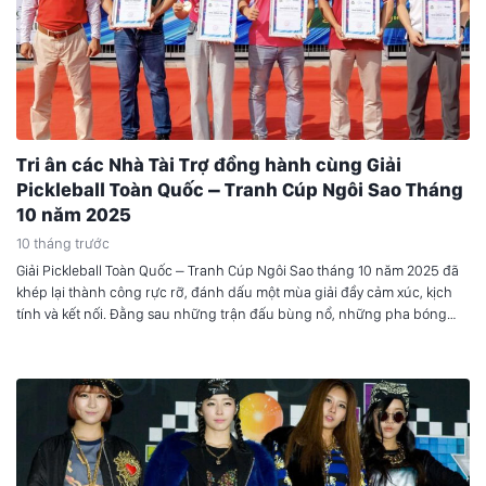
Tri ân các Nhà Tài Trợ đồng hành cùng Giải
Pickleball Toàn Quốc – Tranh Cúp Ngôi Sao Tháng
10 năm 2025
10 tháng trước
Giải Pickleball Toàn Quốc – Tranh Cúp Ngôi Sao tháng 10 năm 2025 đã
khép lại thành công rực rỡ, đánh dấu một mùa giải đầy cảm xúc, kịch
tính và kết nối. Đằng sau những trận đấu bùng nổ, những pha bóng
thăng hoa là sự đồng hành quý báu của các Nhà tài trợ – những người
đã góp phần quan trọng tạo nên diện mạo chuyên nghiệp và đẳng cấp
cho giải đấu năm nay.