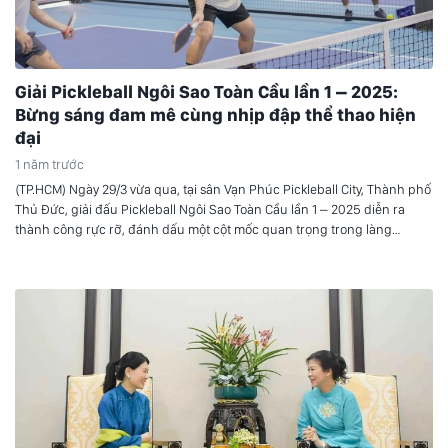
Giải Pickleball Ngôi Sao Toàn Cầu lần 1 – 2025:
Bừng sáng đam mê cùng nhịp đập thể thao hiện
đại
1 năm trước
(TP.HCM) Ngày 29/3 vừa qua, tại sân Vạn Phúc Pickleball City, Thành phố
Thủ Đức, giải đấu Pickleball Ngôi Sao Toàn Cầu lần 1 – 2025 diễn ra
thành công rực rỡ, đánh dấu một cột mốc quan trọng trong làng
pickleball Việt Nam. Sự kiện đã tạo nên bức tranh sống động được tô
điểm bởi sự đam mê thể thao, năng lượng tràn đầy của các vận động
viên trên sàn đấu. Đồng thời, góp phần khẳng định vị thế của môn thể
thao đầy tiềm năng này tại Việt Nam.