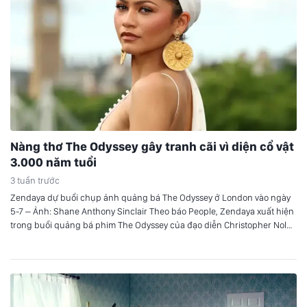
Nàng thơ The Odyssey gây tranh cãi vì diện cổ vật
3.000 năm tuổi
3 tuần trước
Zendaya dự buổi chụp ảnh quảng bá The Odyssey ở London vào ngày
5-7 – Ảnh: Shane Anthony Sinclair Theo báo People, Zendaya xuất hiện
trong buổi quảng bá phim The Odyssey của đạo diễn Christopher Nolan
tại London. Đôi hoa tai 3.000 năm tuổi Zendaya diện chiếc váy trắng
của Jacquemus, kết hợp với đôi…