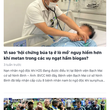
Vì sao ‘hội chứng búa tạ ở lò mổ’ nguy hiểm hơn
khí metan trong các vụ ngạt hầm biogas?
3 tuần trước
Nạn nhân ngộ độc khí H2S đang được điều trị tại Bệnh viện Bạch Mai
cơ sở Ninh Bình – Ảnh: BVCC Mới đây, Bệnh viện Bạch Mai cơ sở Ninh
Bình đã tiếp nhận cấp cứu 8 bệnh nhân nam bị ngộ độc khí sunphua
hydro (H2S) trong vụ tai nạn đặc biệt nghiêm…