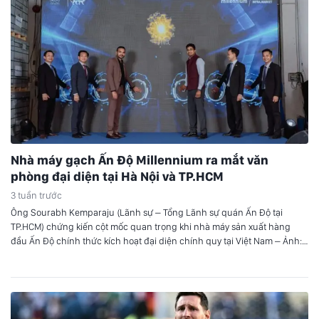
Nhà máy gạch Ấn Độ Millennium ra mắt văn
phòng đại diện tại Hà Nội và TP.HCM
3 tuần trước
Ông Sourabh Kemparaju (Lãnh sự – Tổng Lãnh sự quán Ấn Độ tại
TP.HCM) chứng kiến cột mốc quan trọng khi nhà máy sản xuất hàng
đầu Ấn Độ chính thức kích hoạt đại diện chính quy tại Việt Nam – Ảnh:
DNCC Buổi lễ có sự hiện diện của ông Sourabh Kemparaju (Lãnh sự…