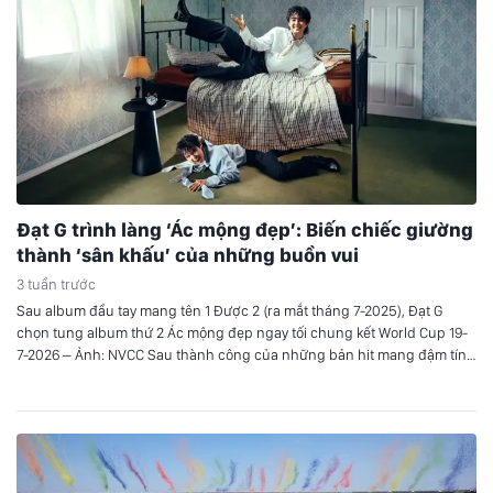
Đạt G trình làng ‘Ác mộng đẹp’: Biến chiếc giường
thành ‘sân khấu’ của những buồn vui
3 tuần trước
Sau album đầu tay mang tên 1 Được 2 (ra mắt tháng 7-2025), Đạt G
chọn tung album thứ 2 Ác mộng đẹp ngay tối chung kết World Cup 19-
7-2026 – Ảnh: NVCC Sau thành công của những bản hit mang đậm tính
tự sự trước đây, Đạt G trở lại đường đua âm nhạc…