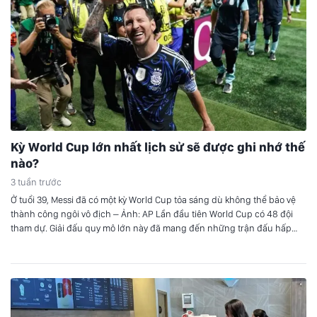
Kỳ World Cup lớn nhất lịch sử sẽ được ghi nhớ thế
nào?
3 tuần trước
Ở tuổi 39, Messi đã có một kỳ World Cup tỏa sáng dù không thể bảo vệ
thành công ngôi vô địch – Ảnh: AP Lần đầu tiên World Cup có 48 đội
tham dự. Giải đấu quy mô lớn này đã mang đến những trận đấu hấp
dẫn trên sân cỏ, với những bất…