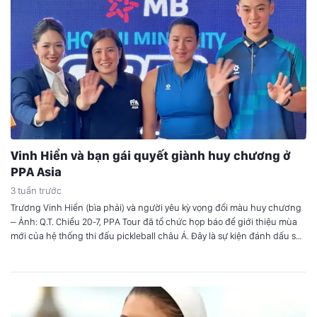
Vinh Hiển và bạn gái quyết giành huy chương ở
PPA Asia
3 tuần trước
Trương Vinh Hiển (bìa phải) và người yêu kỳ vọng đổi màu huy chương
– Ảnh: Q.T. Chiều 20-7, PPA Tour đã tổ chức họp báo để giới thiệu mùa
mới của hệ thống thi đấu pickleball châu Á. Đây là sự kiện đánh dấu sự
trở lại của PPA Asia Tour. Sau 3 tuần…