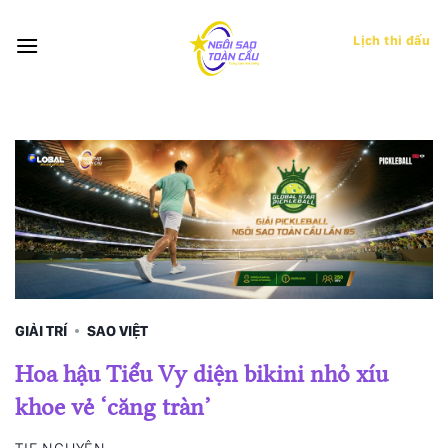
Bỏ
qua
Lịch thi đấu
nội
dung
GIẢI TRÍ
SAO VIỆT
Hoa hậu Tiểu Vy diện bikini nhỏ xíu
khoe vẻ ‘căng tràn’