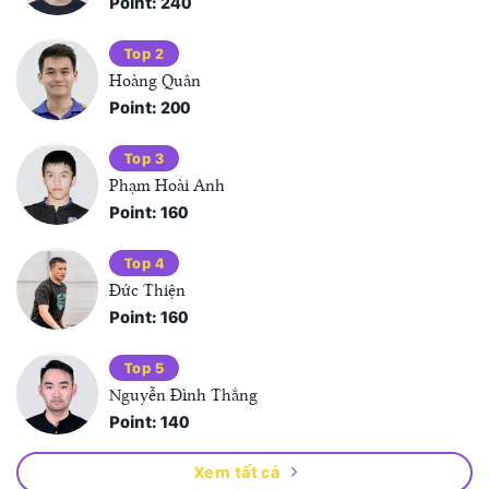
Point: 240
Top 2
Hoàng Quân
Point: 200
Top 3
Phạm Hoài Anh
Point: 160
Top 4
Đức Thiện
Point: 160
Top 5
Nguyễn Đình Thắng
Point: 140
Xem tất cả