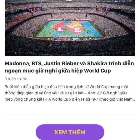
Madonna, BTS, Justin Bieber và Shakira trình diễn
ngoạn mục giờ nghỉ giữa hiệp World Cup
3 tuần trước
Buổi biểu diễn giữa hiệp đầu tiên trong lịch sử World Cup mang một
thông điệp giản dị về tình yêu và sự gắn kết – Ảnh: AP Giờ nghỉ giữa
hiệp vòng chung kết FIFA World Cup diễn ra tối 19-7 (theo giờ Việt Nam)
với một setlist tổng hợp dài 11 phút đầy…
XEM THÊM