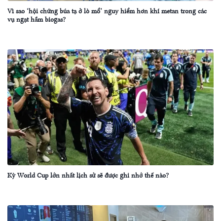
Vì sao ‘hội chứng búa tạ ở lò mổ’ nguy hiểm hơn khí metan trong các
vụ ngạt hầm biogas?
Kỳ World Cup lớn nhất lịch sử sẽ được ghi nhớ thế nào?