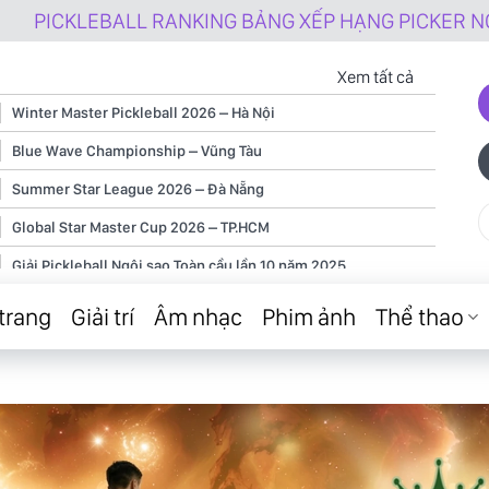
NKING BẢNG XẾP HẠNG PICKER NGHIỆP DƯ ĐẦU TIÊN 
Xem tất cả
Winter Master Pickleball 2026 – Hà Nội
Blue Wave Championship – Vũng Tàu
Summer Star League 2026 – Đà Nẵng
Global Star Master Cup 2026 – TP.HCM
Giải Pickleball Ngôi sao Toàn cầu lần 10 năm 2025
Giải Pickleball Ngôi sao Toàn cầu lần 9 năm 2025
trang
Giải trí
Âm nhạc
Phim ảnh
Thể thao
Giải Pickleball Ngôi sao Toàn cầu lần 8 năm 2025
Giải Pickleball Ngôi sao Toàn cầu lần 7 năm 2025
Giải Pickleball Ngôi sao Toàn cầu lần 6 năm 2025
Giải Pickleball Ngôi sao Toàn cầu lần 5 năm 2025