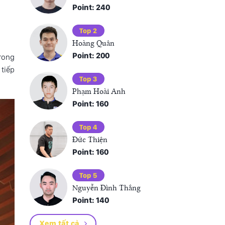
Point: 240
Top 2
Hoàng Quân
Point: 200
rong
 tiếp
Top 3
Phạm Hoài Anh
Point: 160
Top 4
Đức Thiện
Point: 160
Top 5
Nguyễn Đình Thắng
Point: 140
Xem tất cả