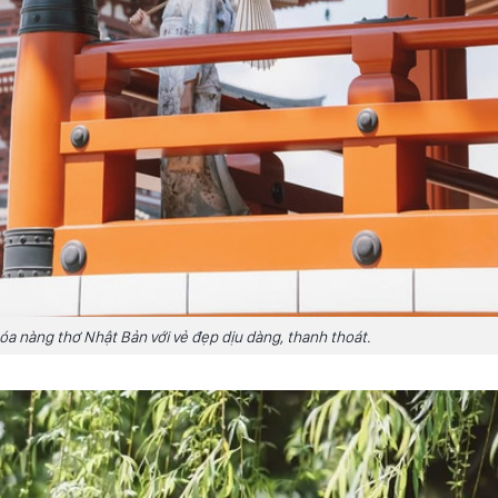
a nàng thơ Nhật Bản với vẻ đẹp dịu dàng, thanh thoát.