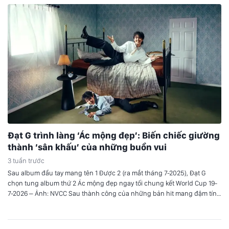
Đạt G trình làng ‘Ác mộng đẹp’: Biến chiếc giường
thành ‘sân khấu’ của những buồn vui
3 tuần trước
Sau album đầu tay mang tên 1 Được 2 (ra mắt tháng 7-2025), Đạt G
chọn tung album thứ 2 Ác mộng đẹp ngay tối chung kết World Cup 19-
7-2026 – Ảnh: NVCC Sau thành công của những bản hit mang đậm tính
tự sự trước đây, Đạt G trở lại đường đua âm nhạc…