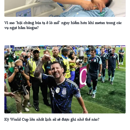
Vì sao ‘hội chứng búa tạ ở lò mổ’ nguy hiểm hơn khí metan trong các
vụ ngạt hầm biogas?
Kỳ World Cup lớn nhất lịch sử sẽ được ghi nhớ thế nào?