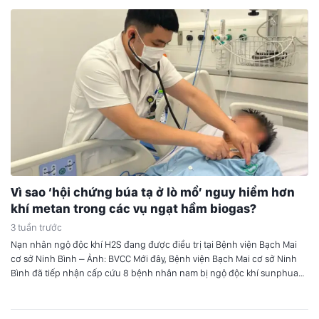
Vì sao ‘hội chứng búa tạ ở lò mổ’ nguy hiểm hơn
khí metan trong các vụ ngạt hầm biogas?
3 tuần trước
Nạn nhân ngộ độc khí H2S đang được điều trị tại Bệnh viện Bạch Mai
cơ sở Ninh Bình – Ảnh: BVCC Mới đây, Bệnh viện Bạch Mai cơ sở Ninh
Bình đã tiếp nhận cấp cứu 8 bệnh nhân nam bị ngộ độc khí sunphua
hydro (H2S) trong vụ tai nạn đặc biệt nghiêm…