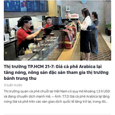
Thị trường TP.HCM 21-7: Giá cà phê Arabica lại
tăng nóng, nông sản đặc sản tham gia thị trường
bánh trung thu
3 tuần trước
Thị trường quán cà phê chuỗi tại Việt Nam có quy mô khoảng 1,3 tỉ USD
và đang chuyển dịch mạnh mẽ. – Ảnh: T.T.D Giá cà phê Arabica lại tăng
nóng Giá cà phê trên các sàn giao dịch quốc tế tăng trở lại, trong đó
Arabica tăng mạnh còn Robusta có các kỳ…