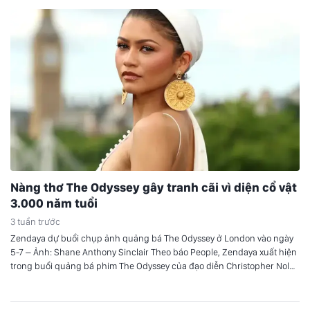
Nàng thơ The Odyssey gây tranh cãi vì diện cổ vật
3.000 năm tuổi
3 tuần trước
Zendaya dự buổi chụp ảnh quảng bá The Odyssey ở London vào ngày
5-7 – Ảnh: Shane Anthony Sinclair Theo báo People, Zendaya xuất hiện
trong buổi quảng bá phim The Odyssey của đạo diễn Christopher Nolan
tại London. Đôi hoa tai 3.000 năm tuổi Zendaya diện chiếc váy trắng
của Jacquemus, kết hợp với đôi…