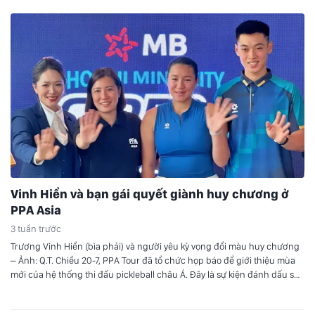
Vinh Hiển và bạn gái quyết giành huy chương ở
PPA Asia
3 tuần trước
Trương Vinh Hiển (bìa phải) và người yêu kỳ vọng đổi màu huy chương
– Ảnh: Q.T. Chiều 20-7, PPA Tour đã tổ chức họp báo để giới thiệu mùa
mới của hệ thống thi đấu pickleball châu Á. Đây là sự kiện đánh dấu sự
trở lại của PPA Asia Tour. Sau 3 tuần…