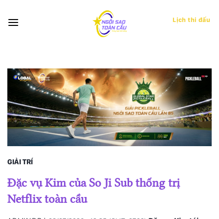
Bỏ
qua
Lịch thi đấu
nội
dung
GIẢI TRÍ
Đặc vụ Kim của So Ji Sub thống trị
Netflix toàn cầu