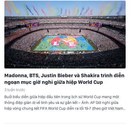
Madonna, BTS, Justin Bieber và Shakira trình diễn
ngoạn mục giờ nghỉ giữa hiệp World Cup
3 tuần trước
Buổi biểu diễn giữa hiệp đầu tiên trong lịch sử World Cup mang một
thông điệp giản dị về tình yêu và sự gắn kết – Ảnh: AP Giờ nghỉ giữa
hiệp vòng chung kết FIFA World Cup diễn ra tối 19-7 (theo giờ Việt Nam)
với một setlist tổng hợp dài 11 phút đầy…