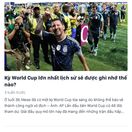
Kỳ World Cup lớn nhất lịch sử sẽ được ghi nhớ thế
nào?
3 tuần trước
Ở tuổi 39, Messi đã có một kỳ World Cup tỏa sáng dù không thể bảo vệ
thành công ngôi vô địch – Ảnh: AP Lần đầu tiên World Cup có 48 đội
tham dự. Giải đấu quy mô lớn này đã mang đến những trận đấu hấp
dẫn trên sân cỏ, với những bất…