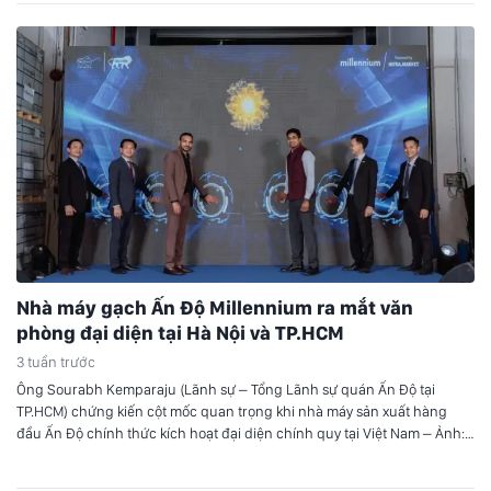
Nhà máy gạch Ấn Độ Millennium ra mắt văn
phòng đại diện tại Hà Nội và TP.HCM
3 tuần trước
Ông Sourabh Kemparaju (Lãnh sự – Tổng Lãnh sự quán Ấn Độ tại
TP.HCM) chứng kiến cột mốc quan trọng khi nhà máy sản xuất hàng
đầu Ấn Độ chính thức kích hoạt đại diện chính quy tại Việt Nam – Ảnh:
DNCC Buổi lễ có sự hiện diện của ông Sourabh Kemparaju (Lãnh sự…