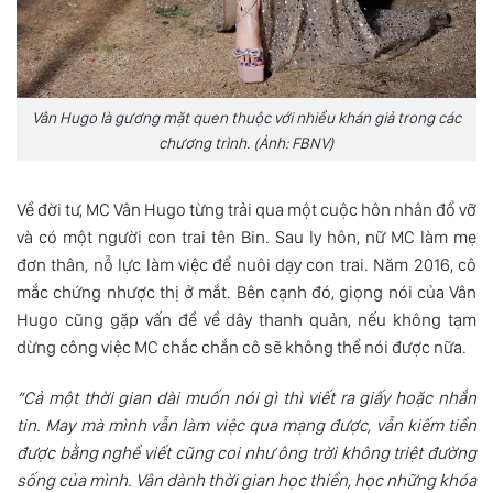
Vân Hugo là gương mặt quen thuộc với nhiều khán giả trong các
chương trình. (Ảnh: FBNV)
Về đời tư, MC Vân Hugo từng trải qua một cuộc hôn nhân đổ vỡ
và có một người con trai tên Bin. Sau ly hôn, nữ MC làm mẹ
đơn thân, nỗ lực làm việc để nuôi dạy con trai. Năm 2016, cô
mắc chứng nhược thị ở mắt. Bên cạnh đó, giọng nói của Vân
Hugo cũng gặp vấn đề về dây thanh quản, nếu không tạm
dừng công việc MC chắc chắn cô sẽ không thể nói được nữa.
“Cả một thời gian dài muốn nói gì thì viết ra giấy hoặc nhắn
tin. May mà mình vẫn làm việc qua mạng được, vẫn kiếm tiền
được bằng nghề viết cũng coi như ông trời không triệt đường
sống của mình. Vân dành thời gian học thiền, học những khóa