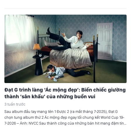
của Jacquemus, kết hợp với đôi…
Đạt G trình làng ‘Ác mộng đẹp’: Biến chiếc giường
thành ‘sân khấu’ của những buồn vui
3 tuần trước
Sau album đầu tay mang tên 1 Được 2 (ra mắt tháng 7-2025), Đạt G
chọn tung album thứ 2 Ác mộng đẹp ngay tối chung kết World Cup 19-
7-2026 – Ảnh: NVCC Sau thành công của những bản hit mang đậm tính
tự sự trước đây, Đạt G trở lại đường đua âm nhạc…