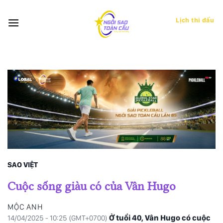
Bỏ
qua
Lịch thi đấu
nội
dung
SAO VIỆT
Cuộc sống giàu có của Vân Hugo
MỘC ANH
Ở tuổi 40, Vân Hugo có cuộc
14/04/2025 - 10:25 (GMT+0700)