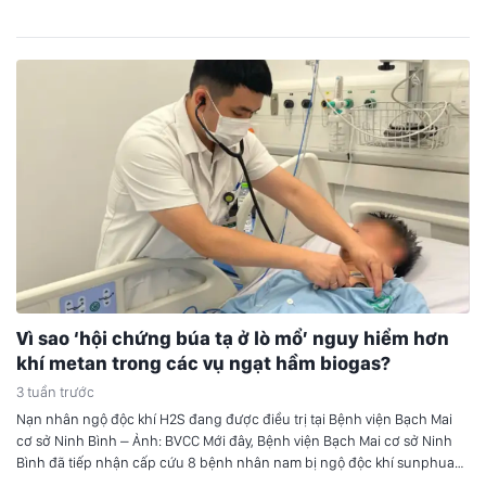
Messi phát biểu về trận đấu được chia sẻ trên mạng xã…
Vì sao ‘hội chứng búa tạ ở lò mổ’ nguy hiểm hơn
khí metan trong các vụ ngạt hầm biogas?
3 tuần trước
Nạn nhân ngộ độc khí H2S đang được điều trị tại Bệnh viện Bạch Mai
cơ sở Ninh Bình – Ảnh: BVCC Mới đây, Bệnh viện Bạch Mai cơ sở Ninh
Bình đã tiếp nhận cấp cứu 8 bệnh nhân nam bị ngộ độc khí sunphua
hydro (H2S) trong vụ tai nạn đặc biệt nghiêm…