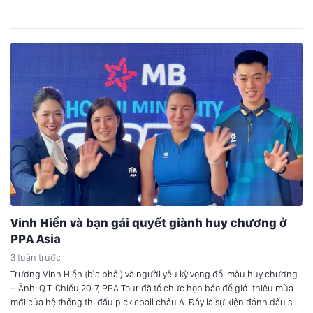
Arabica tăng mạnh còn Robusta có các kỳ…
Vinh Hiển và bạn gái quyết giành huy chương ở
PPA Asia
3 tuần trước
Trương Vinh Hiển (bìa phải) và người yêu kỳ vọng đổi màu huy chương
– Ảnh: Q.T. Chiều 20-7, PPA Tour đã tổ chức họp báo để giới thiệu mùa
mới của hệ thống thi đấu pickleball châu Á. Đây là sự kiện đánh dấu sự