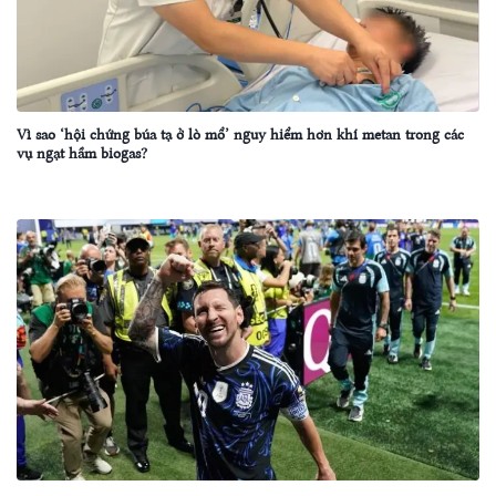
Vì sao ‘hội chứng búa tạ ở lò mổ’ nguy hiểm hơn khí metan trong các
vụ ngạt hầm biogas?