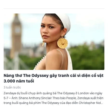
trở lại của PPA Asia Tour. Sau 3 tuần…
Nàng thơ The Odyssey gây tranh cãi vì diện cổ vật
3.000 năm tuổi
3 tuần trước
Zendaya dự buổi chụp ảnh quảng bá The Odyssey ở London vào ngày
5-7 – Ảnh: Shane Anthony Sinclair Theo báo People, Zendaya xuất hiện
trong buổi quảng bá phim The Odyssey của đạo diễn Christopher Nolan
tại London. Đôi hoa tai 3.000 năm tuổi Zendaya diện chiếc váy trắng