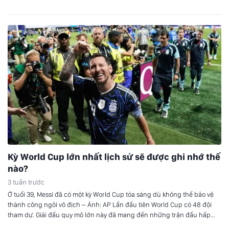
Kỳ World Cup lớn nhất lịch sử sẽ được ghi nhớ thế
nào?
3 tuần trước
Ở tuổi 39, Messi đã có một kỳ World Cup tỏa sáng dù không thể bảo vệ
thành công ngôi vô địch – Ảnh: AP Lần đầu tiên World Cup có 48 đội
tham dự. Giải đấu quy mô lớn này đã mang đến những trận đấu hấp
dẫn trên sân cỏ, với những bất…