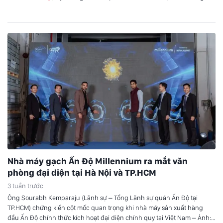
hoa Tối ngày 23/3 tại TP.HCM, gala trao giải của Vietnam Pickleball
Awards (VPA) 2025 đã chính thức diễn…
Nhà máy gạch Ấn Độ Millennium ra mắt văn
phòng đại diện tại Hà Nội và TP.HCM
3 tuần trước
Ông Sourabh Kemparaju (Lãnh sự – Tổng Lãnh sự quán Ấn Độ tại
TP.HCM) chứng kiến cột mốc quan trọng khi nhà máy sản xuất hàng
đầu Ấn Độ chính thức kích hoạt đại diện chính quy tại Việt Nam – Ảnh: