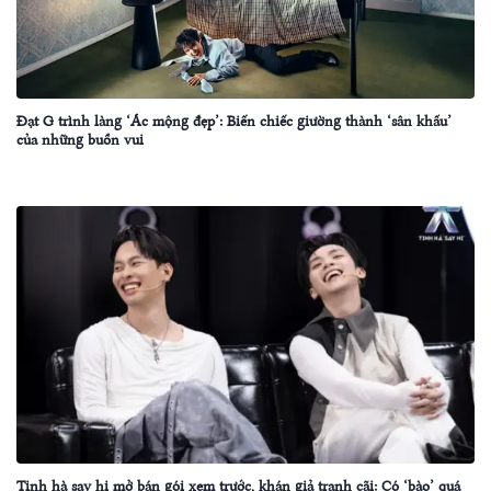
Đạt G trình làng ‘Ác mộng đẹp’: Biến chiếc giường thành ‘sân khấu’
của những buồn vui
Tinh hà say hi mở bán gói xem trước, khán giả tranh cãi: Có ‘bào’ quá