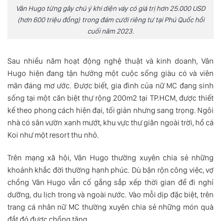
Vân Hugo từng gây chú ý khi diện váy có giá trị hơn 25.000 USD
(hơn 600 triệu đồng) trong đám cưới riêng tư tại Phú Quốc hồi
cuối năm 2023.
Sau nhiều năm hoạt động nghệ thuật và kinh doanh, Vân
Hugo hiện đang tận hưởng một cuộc sống giàu có và viên
mãn đáng mơ ước. Được biết, gia đình của nữ MC đang sinh
sống tại một căn biệt thự rộng 200m2 tại TP.HCM, được thiết
kế theo phong cách hiện đại, tối giản nhưng sang trọng. Ngôi
nhà có sân vườn xanh mướt, khu vực thư giãn ngoài trời, hồ cá
Koi như một resort thu nhỏ.
Trên mạng xã hội, Vân Hugo thường xuyên chia sẻ những
khoảnh khắc đời thường hạnh phúc. Dù bận rộn công việc, vợ
chồng Vân Hugo vẫn cố gắng sắp xếp thời gian để đi nghỉ
dưỡng, du lịch trong và ngoài nước. Vào mỗi dịp đặc biệt, trên
trang cá nhân nữ MC thường xuyên chia sẻ những món quà
đắt đỏ được chồng tặng.