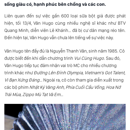
sống giàu có, hạnh phúc bên chồng và các con.
Liên quan đến sự việc gần 600 loại sữa bột giả được phát
hiện, tối 13/4,
Vân Hugo
cùng nhiều nghệ sĩ khác như BTV
Quang Minh, diễn viên Lê Khánh… đã bị cư dân mạng réo tên.
Đến hiện tại, Vân Hugo vẫn chưa lên tiếng về sự việc này.
Vân Hugo tên đầy đủ là Nguyễn Thanh Vân, sinh năm 1985. Cô
được biết đến khi dẫn chương trình
Vui Cùng Hugo
. Sau đó,
Vân Hugo tiếp tục đảm nhận vai trò MC cho nhiều chương
trình khác như
Đường Lên Đỉnh Olympia, Vietnam’s Got Talent,
Vì Bạn Xứng Đáng…
Ngoài ra, cô còn tham gia diễn xuất trong
các bộ phim
Nhật Ký Vàng Anh, Phía Cuối Cầu Vồng, Hoa Nở
Trái Mùa, Zippo Mù Tạt Và Em…