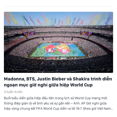
Madonna, BTS, Justin Bieber và Shakira trình diễn
ngoạn mục giờ nghỉ giữa hiệp World Cup
3 tuần trước
Buổi biểu diễn giữa hiệp đầu tiên trong lịch sử World Cup mang một
thông điệp giản dị về tình yêu và sự gắn kết – Ảnh: AP Giờ nghỉ giữa
hiệp vòng chung kết FIFA World Cup diễn ra tối 19-7 (theo giờ Việt Nam)
với một setlist tổng hợp dài 11 phút đầy…