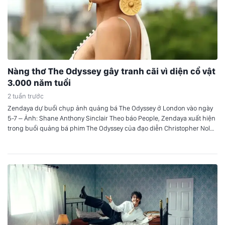
Nàng thơ The Odyssey gây tranh cãi vì diện cổ vật
3.000 năm tuổi
2 tuần trước
Zendaya dự buổi chụp ảnh quảng bá The Odyssey ở London vào ngày
5-7 – Ảnh: Shane Anthony Sinclair Theo báo People, Zendaya xuất hiện
trong buổi quảng bá phim The Odyssey của đạo diễn Christopher Nolan
tại London. Đôi hoa tai 3.000 năm tuổi Zendaya diện chiếc váy trắng
của Jacquemus, kết hợp với đôi…