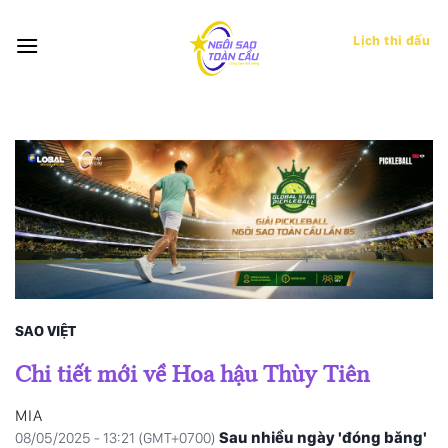
Bỏ
qua
Lịch thi đấu
nội
dung
SAO VIỆT
Chi tiết mới về Hoa hậu Thùy Tiên
MIA
Sau nhiều ngày 'đóng băng'
08/05/2025 - 13:21 (GMT+0700)