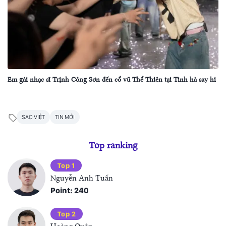
Em gái nhạc sĩ Trịnh Công Sơn đến cổ vũ Thể Thiên tại Tinh hà say hi
SAO VIỆT
TIN MỚI
Top ranking
Top 1
Nguyễn Anh Tuấn
Point: 240
Top 2