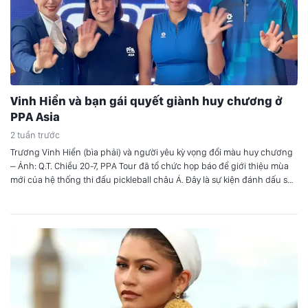
Vinh Hiển và bạn gái quyết giành huy chương ở
PPA Asia
2 tuần trước
Trương Vinh Hiển (bìa phải) và người yêu kỳ vọng đổi màu huy chương
– Ảnh: Q.T. Chiều 20-7, PPA Tour đã tổ chức họp báo để giới thiệu mùa
mới của hệ thống thi đấu pickleball châu Á. Đây là sự kiện đánh dấu sự
trở lại của PPA Asia Tour. Sau 3 tuần…