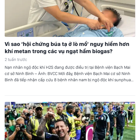
Vì sao ‘hội chứng búa tạ ở lò mổ’ nguy hiểm hơn
khí metan trong các vụ ngạt hầm biogas?
2 tuần trước
Nạn nhân ngộ độc khí H2S đang được điều trị tại Bệnh viện Bạch Mai
cơ sở Ninh Bình – Ảnh: BVCC Mới đây, Bệnh viện Bạch Mai cơ sở Ninh
Bình đã tiếp nhận cấp cứu 8 bệnh nhân nam bị ngộ độc khí sunphua
hydro (H2S) trong vụ tai nạn đặc biệt nghiêm…