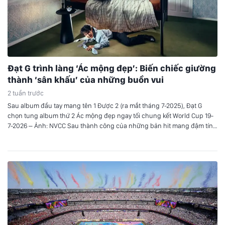
Đạt G trình làng ‘Ác mộng đẹp’: Biến chiếc giường
thành ‘sân khấu’ của những buồn vui
2 tuần trước
Sau album đầu tay mang tên 1 Được 2 (ra mắt tháng 7-2025), Đạt G
chọn tung album thứ 2 Ác mộng đẹp ngay tối chung kết World Cup 19-
7-2026 – Ảnh: NVCC Sau thành công của những bản hit mang đậm tính
tự sự trước đây, Đạt G trở lại đường đua âm nhạc…