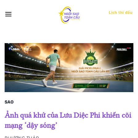
Bỏ
qua
Lịch thi đấu
nội
dung
SAO
Ảnh quá khứ của Lưu Diệc Phi khiến cõi
mạng ‘dậy sóng’