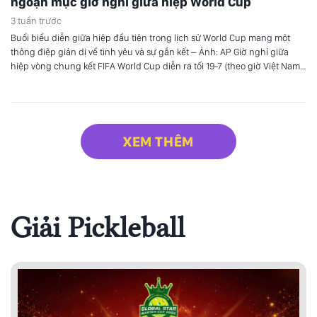
ngoạn mục giờ nghỉ giữa hiệp World Cup
3 tuần trước
Buổi biểu diễn giữa hiệp đầu tiên trong lịch sử World Cup mang một
thông điệp giản dị về tình yêu và sự gắn kết – Ảnh: AP Giờ nghỉ giữa
hiệp vòng chung kết FIFA World Cup diễn ra tối 19-7 (theo giờ Việt Nam)
với một setlist tổng hợp dài 11 phút đầy…
XEM THÊM
Giải Pickleball