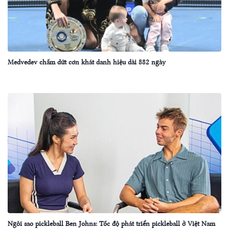
Medvedev chấm dứt cơn khát danh hiệu dài 882 ngày
Ngôi sao pickleball Ben Johns: Tốc độ phát triển pickleball ở Việt Nam