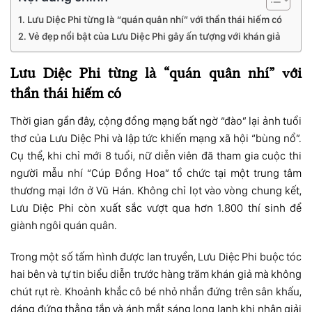
Lưu Diệc Phi từng là “quán quân nhí” với thần thái hiếm có
Vẻ đẹp nổi bật của Lưu Diệc Phi gây ấn tượng với khán giả
Lưu Diệc Phi từng là “quán quân nhí” với
thần thái hiếm có
Thời gian gần đây, cộng đồng mạng bất ngờ “đào” lại ảnh tuổi
thơ của Lưu Diệc Phi và lập tức khiến mạng xã hội “bùng nổ”.
Cụ thể, khi chỉ mới 8 tuổi, nữ diễn viên đã tham gia cuộc thi
người mẫu nhí “Cúp Đồng Hoa” tổ chức tại một trung tâm
thương mại lớn ở Vũ Hán. Không chỉ lọt vào vòng chung kết,
Lưu Diệc Phi còn xuất sắc vượt qua hơn 1.800 thí sinh để
giành ngôi quán quân.
Trong một số tấm hình được lan truyền, Lưu Diệc Phi buộc tóc
hai bên và tự tin biểu diễn trước hàng trăm khán giả mà không
chút rụt rè. Khoảnh khắc cô bé nhỏ nhắn đứng trên sân khấu,
dáng đứng thẳng tắp và ánh mắt sáng long lanh khi nhận giải