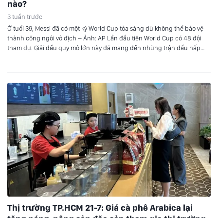
nào?
3 tuần trước
Ở tuổi 39, Messi đã có một kỳ World Cup tỏa sáng dù không thể bảo vệ
thành công ngôi vô địch – Ảnh: AP Lần đầu tiên World Cup có 48 đội
tham dự. Giải đấu quy mô lớn này đã mang đến những trận đấu hấp
dẫn trên sân cỏ, với những bất…
Thị trường TP.HCM 21-7: Giá cà phê Arabica lại