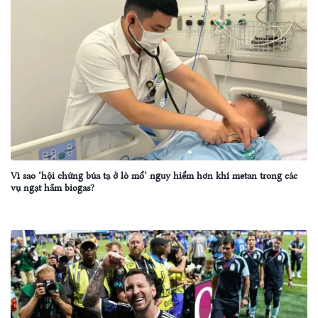
Vì sao ‘hội chứng búa tạ ở lò mổ’ nguy hiểm hơn khí metan trong các
vụ ngạt hầm biogas?