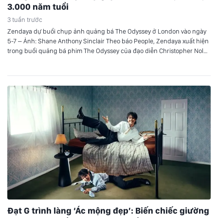
3.000 năm tuổi
3 tuần trước
Zendaya dự buổi chụp ảnh quảng bá The Odyssey ở London vào ngày
5-7 – Ảnh: Shane Anthony Sinclair Theo báo People, Zendaya xuất hiện
trong buổi quảng bá phim The Odyssey của đạo diễn Christopher Nolan
tại London. Đôi hoa tai 3.000 năm tuổi Zendaya diện chiếc váy trắng
của Jacquemus, kết hợp với đôi…
Đạt G trình làng ‘Ác mộng đẹp’: Biến chiếc giường