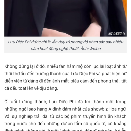
Lưu Diệc Phi được chi là vẫn duy trì phong độ nhan sắc sau nhiều
năm hoạt động nghệ thuật. Ảnh: Weibo
Không dừng lại ở đó, nhiều fan hâm mộ còn lục lại loạt ảnh từ
thời thơ ấu đến trưởng thành của Lưu Diệc Phi và phát hiện nữ
diễn viên từ dáng đi đến ánh mắt, biểu cảm đến phong thái, tất
cả đều toát lên vẻ dịu dàng.
Ở tuổi trưởng thành, Lưu Diệc Phi đã trở thành một trong
những ngôi sao hạng A đình đám nhất của showbiz Hoa ngữ.
Với sự nghiệp trải dài từ các bộ phim truyền hình ăn khách
trong nước cho đến những dự án tầm cỡ quốc tế, cô khẳng
định mình không chỉ là một “bình hoa di động” mà còn là diễn