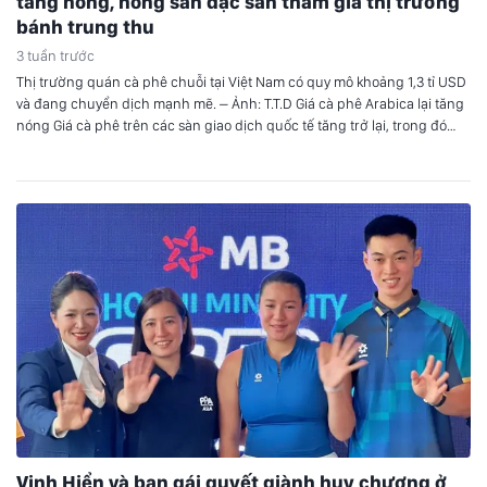
tăng nóng, nông sản đặc sản tham gia thị trường
bánh trung thu
3 tuần trước
Thị trường quán cà phê chuỗi tại Việt Nam có quy mô khoảng 1,3 tỉ USD
và đang chuyển dịch mạnh mẽ. – Ảnh: T.T.D Giá cà phê Arabica lại tăng
nóng Giá cà phê trên các sàn giao dịch quốc tế tăng trở lại, trong đó
Arabica tăng mạnh còn Robusta có các kỳ…
Vinh Hiển và bạn gái quyết giành huy chương ở