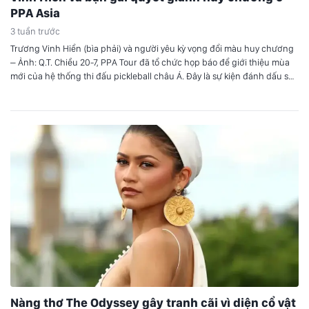
PPA Asia
3 tuần trước
Trương Vinh Hiển (bìa phải) và người yêu kỳ vọng đổi màu huy chương
– Ảnh: Q.T. Chiều 20-7, PPA Tour đã tổ chức họp báo để giới thiệu mùa
mới của hệ thống thi đấu pickleball châu Á. Đây là sự kiện đánh dấu sự
trở lại của PPA Asia Tour. Sau 3 tuần…
Nàng thơ The Odyssey gây tranh cãi vì diện cổ vật