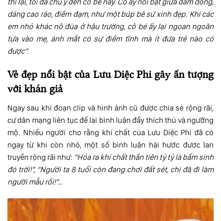
thi lại, tôi đã chú ý đến cô bé này. Cô ấy nổi bật giữa đám đông,
dáng cao ráo, điềm đạm, như một búp bê sứ xinh đẹp. Khi các
em nhỏ khác nô đùa ở hậu trường, cô bé ấy lại ngoan ngoãn
tựa vào mẹ, ánh mắt có sự điềm tĩnh mà ít đứa trẻ nào có
được”.
Vẻ đẹp nổi bật của Lưu Diệc Phi gây ấn tượng
với khán giả
Ngay sau khi đoạn clip và hình ảnh cũ được chia sẻ rộng rãi,
cư dân mạng liên tục để lại bình luận đầy thích thú và ngưỡng
mộ. Nhiều người cho rằng khí chất của Lưu Diệc Phi đã có
ngay từ khi còn nhỏ, một số bình luận hài hước được lan
truyền rộng rãi như:
“Hóa ra khí chất thần tiên tỷ tỷ là bẩm sinh
đó trời!”, “Người ta 8 tuổi còn đang chơi đất sét, chị đã đi làm
người mẫu rồi!”…