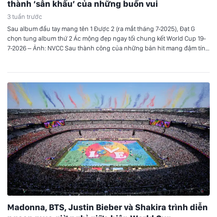
thành ‘sân khấu’ của những buồn vui
3 tuần trước
Sau album đầu tay mang tên 1 Được 2 (ra mắt tháng 7-2025), Đạt G
chọn tung album thứ 2 Ác mộng đẹp ngay tối chung kết World Cup 19-
7-2026 – Ảnh: NVCC Sau thành công của những bản hit mang đậm tính
tự sự trước đây, Đạt G trở lại đường đua âm nhạc…
Madonna, BTS, Justin Bieber và Shakira trình diễn