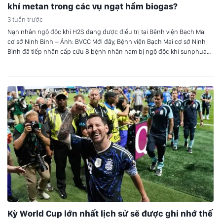
khí metan trong các vụ ngạt hầm biogas?
3 tuần trước
Nạn nhân ngộ độc khí H2S đang được điều trị tại Bệnh viện Bạch Mai
cơ sở Ninh Bình – Ảnh: BVCC Mới đây, Bệnh viện Bạch Mai cơ sở Ninh
Bình đã tiếp nhận cấp cứu 8 bệnh nhân nam bị ngộ độc khí sunphua
hydro (H2S) trong vụ tai nạn đặc biệt nghiêm…
Kỳ World Cup lớn nhất lịch sử sẽ được ghi nhớ thế