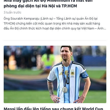
Nhà máy gạch Ấn Độ Millennium ra mắt văn
phòng đại diện tại Hà Nội và TP.HCM
3 tuần trước
Ông Sourabh Kemparaju (Lãnh sự – Tổng Lãnh sự quán Ấn Độ tại
TP.HCM) chứng kiến cột mốc quan trọng khi nhà máy sản xuất hàng
đầu Ấn Độ chính thức kích hoạt đại diện chính quy tại Việt Nam – Ảnh:
DNCC Buổi lễ có sự hiện diện của ông Sourabh Kemparaju (Lãnh sự…
Messi lần đầu lên tiếng sau chung kết World Cup