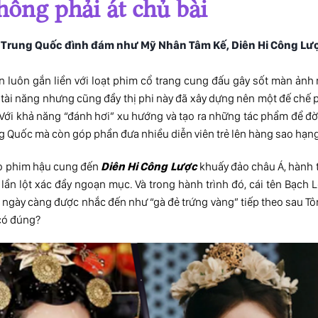
ông phải át chủ bài
m Trung Quốc đình đám như Mỹ Nhân Tâm Kế, Diên Hi Công Lư
tên luôn gắn liền với loạt phim cổ trang cung đấu gây sốt màn ảnh
ễn tài năng nhưng cũng đầy thị phi này đã xây dựng nên một đế chế
 Với khả năng “đánh hơi” xu hướng và tạo ra những tác phẩm để đờ
g Quốc
mà còn góp phần đưa nhiều diễn viên trẻ lên hàng sao hạng
ho phim hậu cung đến
Diên Hi Công Lược
khuấy đảo châu Á, hành 
ần lột xác đầy ngoạn mục. Và trong hành trình đó, cái tên Bạch 
 ngày càng được nhắc đến như “gà đẻ trứng vàng” tiếp theo sau Tô
có đúng?