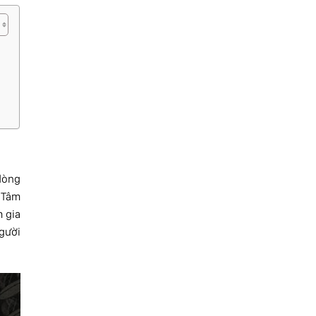
dòng
 Tâm
m gia
người