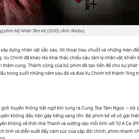
g phim Mỹ Nhân Tâm Kế (2010) (Ảnh: Weibo).
y dựng nhân vật sắc sảo, lời thoại trau chuốt và những màn đấ
Vu Chính đã khéo léo khai thác chiều sâu tâm lý nhân vật, khiến
thâm cung. Thành công của bộ phim đã tạo tiền đề cho sự phát t
ấu trong suốt những năm sau đó và đưa Vu Chính trở thành “ông t
 giới truyền thông bất ngờ khi tung ra Cung Tỏa Tâm Ngọc – bộ 
uyên không đầu tiên gây tiếng vang lớn. Bộ phim kể về cô gái hiệ
yên không về thời nhà Thanh và vướng vào mối tình với Tứ A Ca (
 kịch tính và diễn xuất đầy cảm xúc của cặp đôi chính, phim nhanh 
11.