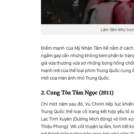
Lâm Tâm Như tron
Điểm mạnh của Mỹ Nhân Tâm Kế nằm ở cách xâ
ngầm gay cấn nhưng không kém phần bi tráng. 
giả vừa thương vừa sợ những bóng hồng chốn 
mạnh mẽ của thể loại phim Trung Quốc cung đ
mới của màn ảnh nhỏ Trung Quốc.
2. Cung Tỏa Tâm Ngọc (2011)
Chỉ một năm sau đó, Vu Chính tiếp tục khiến
Trung Quốc thể loại cổ trang kết hợp yếu tố x
Lạc Tình Xuyên (Dương Mịch đóng) vô tình xu
Thiệu Phong). Với cốt truyện lạ lẫm, tình tiết
trở thành hiện tượng trên màn ảnh nhỏ năm 20