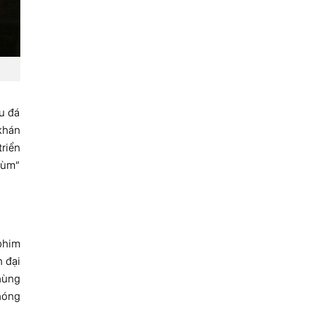
u đá
 khán
riển
rùm”
phim
n đại
Phùng
chóng