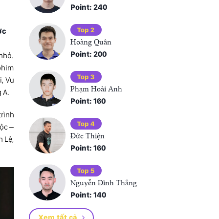
Point: 240
Top 2
ợc
Hoàng Quân
Point: 200
 nhỏ.
 phim
Top 3
i, Vu
Phạm Hoài Anh
 A.
Point: 160
trình
Top 4
Lộc –
Đức Thiện
n Lệ,
Point: 160
Top 5
Nguyễn Đình Thắng
Point: 140
Xem tất cả