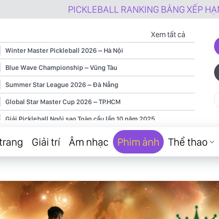
PICKLEBALL RANKING BẢNG XẾP HẠNG PICKER NGHIỆ
Xem tất cả
Winter Master Pickleball 2026 – Hà Nội
Blue Wave Championship – Vũng Tàu
Summer Star League 2026 – Đà Nẵng
Global Star Master Cup 2026 – TP.HCM
Giải Pickleball Ngôi sao Toàn cầu lần 10 năm 2025
Giải Pickleball Ngôi sao Toàn cầu lần 9 năm 2025
trang
Giải trí
Âm nhạc
Phim ảnh
Thể thao
Giải Pickleball Ngôi sao Toàn cầu lần 8 năm 2025
Giải Pickleball Ngôi sao Toàn cầu lần 7 năm 2025
Giải Pickleball Ngôi sao Toàn cầu lần 6 năm 2025
Giải Pickleball Ngôi sao Toàn cầu lần 5 năm 2025