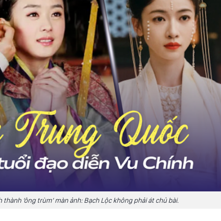
 thành ‘ông trùm’ màn ảnh: Bạch Lộc không phải át chủ bài.